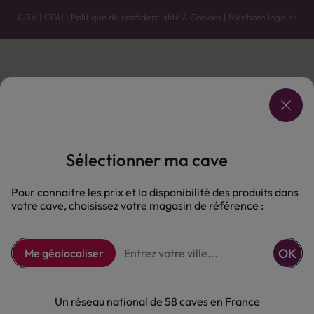
CGV
|
CGU
|
Politique de confidentialité & Cookies
|
Mentions légales
Vente uniquement en caves. Contactez votre caviste pour plus de renseignements.
Les prix et promotions affichés peuvent varier selon le point de vente.
L'ABUS D'ALCOOL EST DANGEREUX POUR LA SANTÉ, À CONSOMMER AVEC MODÉRATION.
Sélectionner ma cave
Pour connaitre les prix et la disponibilité des produits dans
votre cave, choisissez votre magasin de référence :
OK
Me géolocaliser
Un réseau national de 58 caves en France