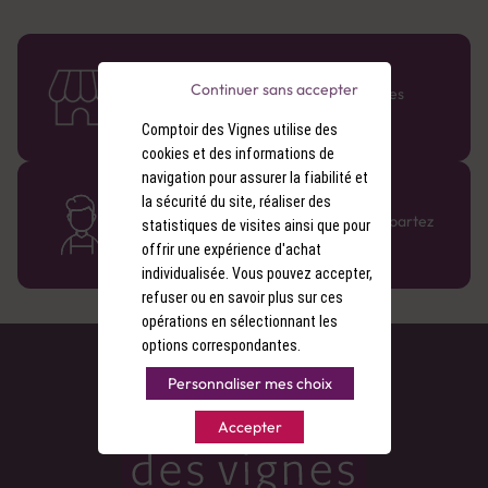
58 caves en France
Continuer sans accepter
Retrouvez le réseau Comptoir des Vignes
partout en France !
Comptoir des Vignes utilise des
cookies et des informations de
navigation pour assurer la fiabilité et
Des cavistes à votre écoute
la sécurité du site, réaliser des
Bénéficiez de conseils sur-mesure et repartez
statistiques de visites ainsi que pour
avec le sourire :)
offrir une expérience d'achat
individualisée. Vous pouvez accepter,
refuser ou en savoir plus sur ces
opérations en sélectionnant les
options correspondantes.
Personnaliser mes choix
Accepter