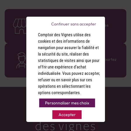
58 caves en France
Continuer sans accepter
Retrouvez le réseau Comptoir des Vignes
partout en France !
Comptoir des Vignes utilise des
cookies et des informations de
navigation pour assurer la fiabilité et
Des cavistes à votre écoute
la sécurité du site, réaliser des
Bénéficiez de conseils sur-mesure et repartez
statistiques de visites ainsi que pour
avec le sourire :)
offrir une expérience d'achat
individualisée. Vous pouvez accepter,
refuser ou en savoir plus sur ces
opérations en sélectionnant les
options correspondantes.
Personnaliser mes choix
Accepter