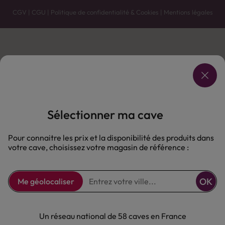
CGV
|
CGU
|
Politique de confidentialité & Cookies
|
Mentions légales
Vente uniquement en caves. Contactez votre caviste pour plus de renseignements.
Les prix et promotions affichés peuvent varier selon le point de vente.
L'ABUS D'ALCOOL EST DANGEREUX POUR LA SANTÉ, À CONSOMMER AVEC MODÉRATION.
Sélectionner ma cave
Pour connaitre les prix et la disponibilité des produits dans
votre cave, choisissez votre magasin de référence :
OK
Me géolocaliser
Un réseau national de 58 caves en France