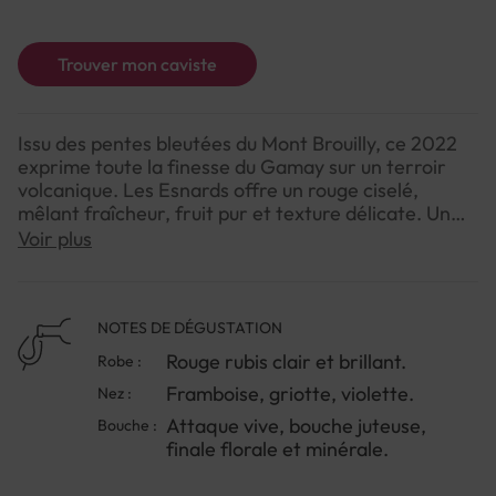
Trouver mon caviste
Issu des pentes bleutées du Mont Brouilly, ce 2022
exprime toute la finesse du Gamay sur un terroir
volcanique. Les Esnards offre un rouge ciselé,
mêlant fraîcheur, fruit pur et texture délicate. Un
vin droit, vibrant, à la fois gourmand et plein
Voir plus
d’élégance.
NOTE DE DÉGUSTATION
NOTES DE DÉGUSTATION
Couleur : Rouge rubis clair et brillant.
Rouge rubis clair et brillant.
Robe :
Arômes : Framboise, griotte, violette.
Framboise, griotte, violette.
Nez :
Saveurs : Attaque vive, bouche juteuse, finale florale
et minérale.
Attaque vive, bouche juteuse,
Bouche :
finale florale et minérale.