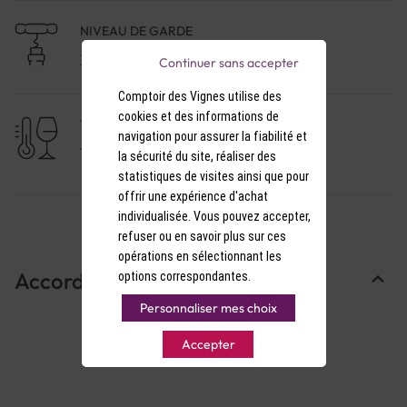
NIVEAU DE GARDE
3 à 5 ans
Continuer sans accepter
Comptoir des Vignes utilise des
cookies et des informations de
TEMPÉRATURE DE SERVICE
navigation pour assurer la fiabilité et
15-16°C
la sécurité du site, réaliser des
statistiques de visites ainsi que pour
offrir une expérience d'achat
individualisée. Vous pouvez accepter,
refuser ou en savoir plus sur ces
opérations en sélectionnant les
Accords Mets & Vins
options correspondantes.
Personnaliser mes choix
Accepter