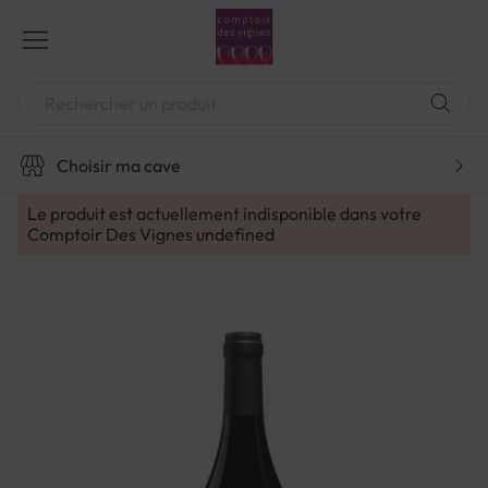
Aller
au
contenu
Chercher
Choisir ma cave
Le produit est actuellement indisponible dans votre
Comptoir Des Vignes
undefined