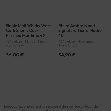
Single Malt Whisky West
Rhum Ambré Island
Cork Sherry Cask
Signature Tierra Madre
Finished Maritime 46°
40°
46° d'alcool | Irlande | Single
40° d'alcool | Guatemala |
Malt Whisky
Rhum Ambré
36,00 €
34,90 €
Page
Découvrez une sélection exquise de spiritueux haut de