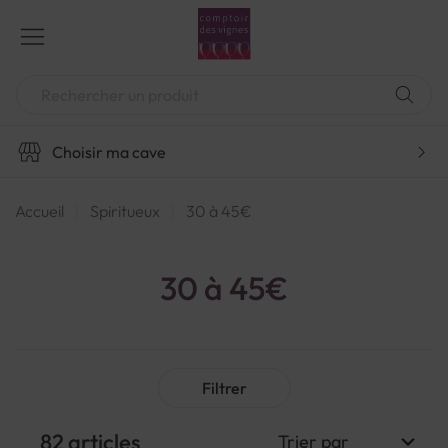
Aller
au
contenu
Chercher
Choisir ma cave
Accueil
Spiritueux
30 à 45€
30 à 45€
Filtrer
82
articles