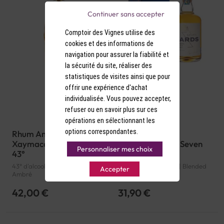
Continuer sans accepter
Comptoir des Vignes utilise des
cookies et des informations de
navigation pour assurer la fiabilité et
la sécurité du site, réaliser des
statistiques de visites ainsi que pour
offrir une expérience d'achat
individualisée. Vous pouvez accepter,
refuser ou en savoir plus sur ces
opérations en sélectionnant les
options correspondantes.
Rhum Ambré Planteray
Blended Whisky
Xaymaca Special Dry
Tessendier & Fils Seven
Personnaliser mes choix
43°
Yards 7 ans 40°
43° d'alcool | Jamaïque | Rhum
40° d'alcool | Écosse | Blended
Accepter
Ambré
Whisky
42,00 €
31,90 €