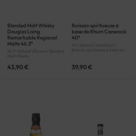
Blended Malt Whisky
Boisson spiritueuse à
Douglas Laing
base de Rhum Canerock
Remarkable Regional
40°
Malts 46.3°
40° d'alcool | Jamaïque |
Boisson spiritueuse à base de
46.3° d'alcool | Écosse | Blended
Rhum
Malt Whisky
43,90 €
39,90 €