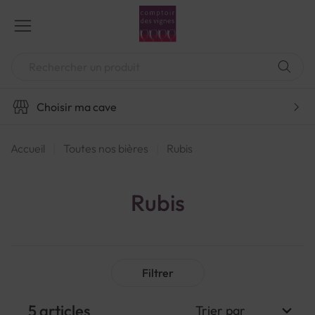
Aller
au
contenu
Chercher
Choisir ma cave
Accueil
Toutes nos bières
Rubis
Rubis
Filtrer
5
articles