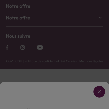
Notre offre
Notre offre
Nous suivre
CGV
|
CGU
|
Politique de confidentialité & Cookies
|
Mentions légales
Vente uniquement en caves. Contactez votre caviste pour plus de renseignements.
Les prix et promotions affichés peuvent varier selon le point de vente.
L'ABUS D'ALCOOL EST DANGEREUX POUR LA SANTÉ, À CONSOMMER AVEC MODÉRATION.