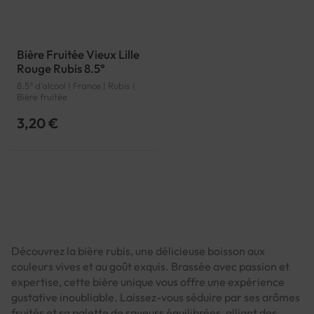
Bière Fruitée Vieux Lille
Rouge Rubis 8.5°
8.5° d'alcool | France | Rubis |
Bière fruitée
3,20 €
Découvrez la bière rubis, une délicieuse boisson aux
couleurs vives et au goût exquis. Brassée avec passion et
expertise, cette bière unique vous offre une expérience
gustative inoubliable. Laissez-vous séduire par ses arômes
fruités et sa palette de saveurs équilibrées, alliant des