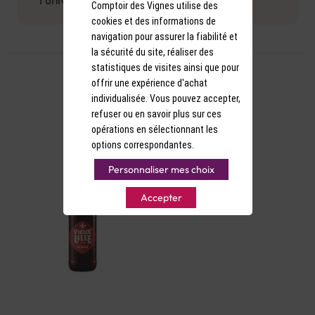
profondeur. Son goût légèrement sucré et sa
Comptoir des Vignes utilise des
pointe d'amertume créent un équilibre
cookies et des informations de
harmonieux qui plaît à tous les palais.
navigation pour assurer la fiabilité et
la sécurité du site, réaliser des
statistiques de visites ainsi que pour
offrir une expérience d'achat
individualisée. Vous pouvez accepter,
refuser ou en savoir plus sur ces
opérations en sélectionnant les
options correspondantes.
Personnaliser mes choix
Accepter