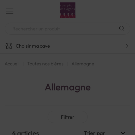
Aller
au
contenu
Chercher
Choisir ma cave
Accueil
Toutes nos bières
Allemagne
Allemagne
Filtrer
4
articles