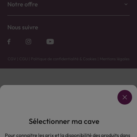
Notre offre
Nous suivre
CGV
|
CGU
|
Politique de confidentialité & Cookies
|
Mentions légales
Vente uniquement en caves. Contactez votre caviste pour plus de renseignements.
Les prix et promotions affichés peuvent varier selon le point de vente.
L'ABUS D'ALCOOL EST DANGEREUX POUR LA SANTÉ, À CONSOMMER AVEC MODÉRATION.
Sélectionner ma cave
Pour connaitre les prix et la disponibilité des produits dans