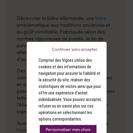
Découvrez la bière allemande, une
bière
emblématique aux traditions anciennes et
au goût inimitable. Fabriquée selon des
normes rigoureuses de pureté, la loi de
pureté allemande de 1516, la bière
Continuer sans accepter
allemande est synonyme de qualité et
d'authenticité.
Comptoir des Vignes utilise des
cookies et des informations de
Des bières légères et rafraîchissantes
navigation pour assurer la fiabilité et
comme les pilsners aux bières de blé riches
la sécurité du site, réaliser des
en saveurs comme les hefeweizens, en
statistiques de visites ainsi que pour
passant par les bières foncées et complexes
offrir une expérience d'achat
telles que les dunkels et les bocks,
individualisée. Vous pouvez accepter,
l'Allemagne offre une gamme diverse de
refuser ou en savoir plus sur ces
bières pour tous les goûts. Lorsque vous
opérations en sélectionnant les
dégustez une bière allemande, vous
options correspondantes.
Avec Comptoir des Vignes, plongez dans
découvrez un héritage brassicole millénaire
Personnaliser mes choix
l'univers de la bière allemande et laissez-
et une culture de convivialité. Que ce soit en