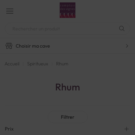
Aller
au
contenu
Chercher
Choisir ma cave
Accueil
Spiritueux
Rhum
Rhum
Filtrer
Prix