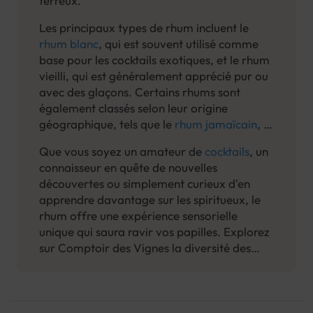
terreux.
Les principaux types de rhum incluent le
rhum blanc
, qui est souvent utilisé comme
base pour les cocktails exotiques, et le rhum
vieilli, qui est généralement apprécié pur ou
avec des glaçons. Certains rhums sont
également classés selon leur origine
géographique, tels que le
rhum jamaïcain
, le
rhum cubain et le
rhum martiniquais
.
Que vous soyez un amateur de
cocktails
, un
connaisseur en quête de nouvelles
découvertes ou simplement curieux d'en
apprendre davantage sur les spiritueux, le
rhum offre une expérience sensorielle
unique qui saura ravir vos papilles. Explorez
sur Comptoir des Vignes la diversité des
saveurs du rhum et plongez dans l'univers
fascinant de cette boisson envoûtante.