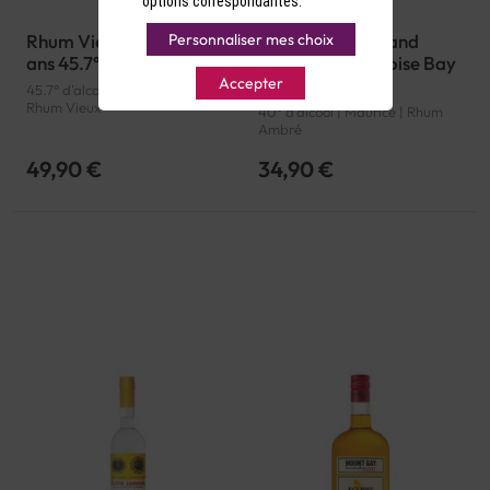
options correspondantes.
Personnaliser mes choix
Rhum Vieux Shakara 12
Rhum Ambré Island
ans 45.7°
Signature Turquoise Bay
Accepter
40°
45.7° d'alcool | Thaïlande |
Rhum Vieux
40° d'alcool | Maurice | Rhum
Ambré
49,90 €
34,90 €