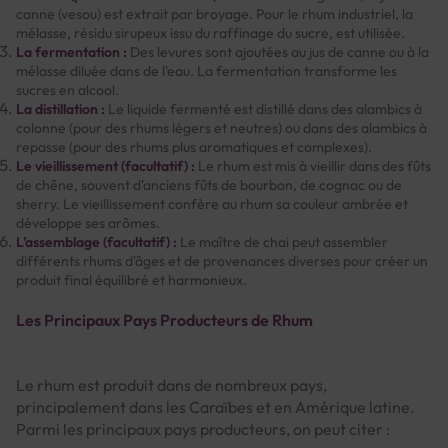
canne (vesou) est extrait par broyage. Pour le rhum industriel, la
mélasse, résidu sirupeux issu du raffinage du sucre, est utilisée.
La fermentation :
Des levures sont ajoutées au jus de canne ou à la
mélasse diluée dans de l'eau. La fermentation transforme les
sucres en alcool.
La distillation :
Le liquide fermenté est distillé dans des alambics à
colonne (pour des rhums légers et neutres) ou dans des alambics à
repasse (pour des rhums plus aromatiques et complexes).
Le vieillissement (facultatif) :
Le rhum est mis à vieillir dans des fûts
de chêne, souvent d'anciens fûts de bourbon, de cognac ou de
sherry. Le vieillissement confère au rhum sa couleur ambrée et
développe ses arômes.
L'assemblage (facultatif) :
Le maître de chai peut assembler
différents rhums d'âges et de provenances diverses pour créer un
produit final équilibré et harmonieux.
Les Principaux Pays Producteurs de Rhum
Le rhum est produit dans de nombreux pays,
principalement dans les Caraïbes et en Amérique latine.
Parmi les principaux pays producteurs, on peut citer :