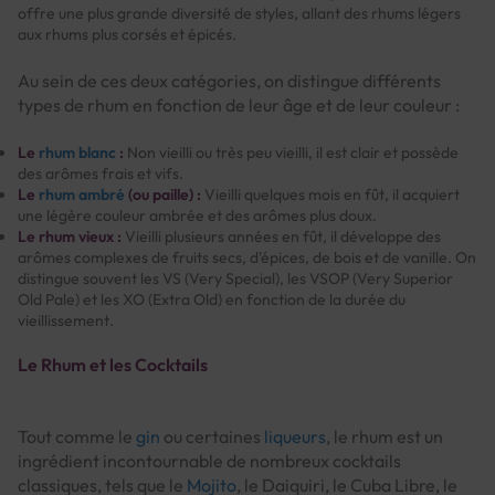
offre une plus grande diversité de styles, allant des rhums légers
aux rhums plus corsés et épicés.
Au sein de ces deux catégories, on distingue différents
types de rhum en fonction de leur âge et de leur couleur :
Le
rhum blanc
:
Non vieilli ou très peu vieilli, il est clair et possède
des arômes frais et vifs.
Le
rhum ambré
(ou paille) :
Vieilli quelques mois en fût, il acquiert
une légère couleur ambrée et des arômes plus doux.
Le rhum vieux :
Vieilli plusieurs années en fût, il développe des
arômes complexes de fruits secs, d'épices, de bois et de vanille. On
distingue souvent les VS (Very Special), les VSOP (Very Superior
Old Pale) et les XO (Extra Old) en fonction de la durée du
vieillissement.
Le Rhum et les Cocktails
Tout comme le
gin
ou certaines
liqueurs
, le rhum est un
ingrédient incontournable de nombreux cocktails
classiques, tels que le
Mojito
, le Daiquiri, le Cuba Libre, le