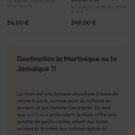
43° d'alcool | France | Rhum
Vieux Agricole
40° d'alcool | Venezuela | Rhum
Ambré
56,00 €
249,00 €
Destination la Martinique ou la
Jamaïque ?!
Le rhum est une boisson alcoolisée à base de
canne à sucre, connue pour sa richesse en
saveurs et son histoire fascinante. En tant
que
spiritueux
polyvalent, le rhum offre une
palette de goûts variée, allant des notes
sucrées et fruitées aux arômes épicés et