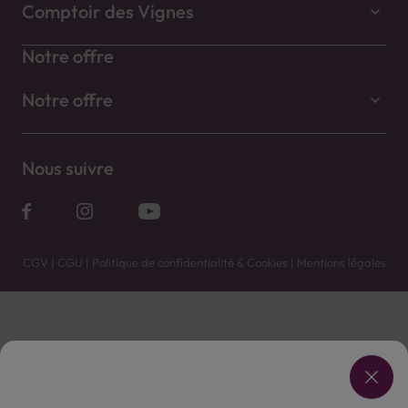
Comptoir des Vignes
Notre offre
Notre offre
Nous suivre
CGV
|
CGU
|
Politique de confidentialité & Cookies
|
Mentions légales
Vente uniquement en caves. Contactez votre caviste pour plus de renseignements.
Les prix et promotions affichés peuvent varier selon le point de vente.
L'ABUS D'ALCOOL EST DANGEREUX POUR LA SANTÉ, À CONSOMMER AVEC MODÉRATION.