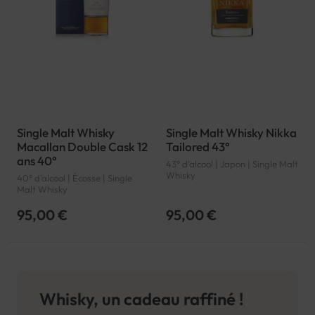
Single Malt Whisky
Single Malt Whisky Nikka
Macallan Double Cask 12
Tailored 43°
ans 40°
43° d'alcool | Japon | Single Malt
Whisky
40° d'alcool | Écosse | Single
Malt Whisky
95,00 €
95,00 €
Whisky, un cadeau raffiné !