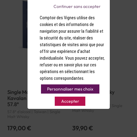
Continuer sans accepter
Comptoir des Vignes utilise des
cookies et des informations de
navigation pour assurer la fiabilité et
la sécurité du site, réaliser des
statistiques de visites ainsi que pour
offrir une expérience d'achat
individualisée. Vous pouvez accepter,
refuser ou en savoir plus sur ces
opérations en sélectionnant les
options correspondantes.
Personnaliser mes choix
Single Malt Whisky
Single Malt Whisky
Kavalan Vinho Barrique
Ouiski 40°
Accepter
57.8°
40° d'alcool | France | Single
Malt Whisky
57.8° d'alcool | Taïwan | Single
Malt Whisky
179,00 €
39,90 €