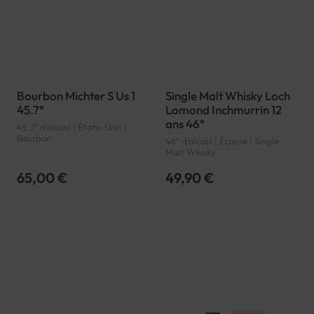
Bourbon Michter S Us 1
Single Malt Whisky Loch
45.7°
Lomond Inchmurrin 12
ans 46°
45.7° d'alcool | États-Unis |
Bourbon
46° d'alcool | Écosse | Single
Malt Whisky
65,00 €
49,90 €