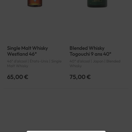
Single Malt Whisky
Blended Whisky
Westland 46°
Togouchi 9 ans 40°
46° d'alcool | États-Unis | Single
40° d'alcool | Japon | Blended
Malt Whisky
Whisky
65,00 €
75,00 €