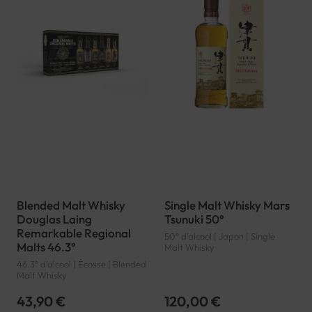
Blended Malt Whisky
Single Malt Whisky Mars
Douglas Laing
Tsunuki 50°
Remarkable Regional
50° d'alcool | Japon | Single
Malts 46.3°
Malt Whisky
46.3° d'alcool | Écosse | Blended
Malt Whisky
43,90 €
120,00 €