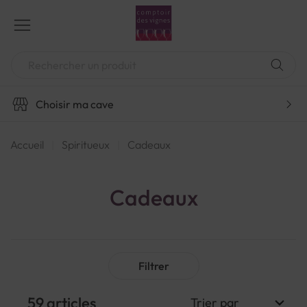
Aller
au
contenu
Chercher
Choisir ma cave
Accueil
Spiritueux
Cadeaux
Cadeaux
Filtrer
59
articles