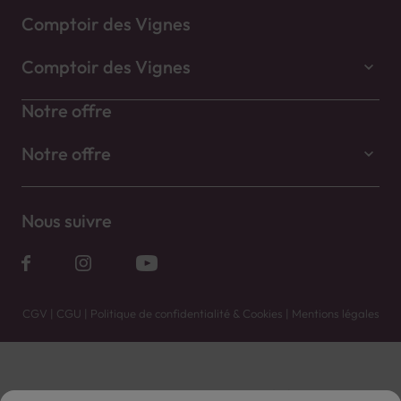
Comptoir des Vignes
Comptoir des Vignes
Notre offre
Notre offre
Nous suivre
CGV
|
CGU
|
Politique de confidentialité & Cookies
|
Mentions légales
Vente uniquement en caves. Contactez votre caviste pour plus de renseignements.