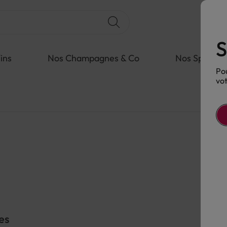
S
ins
Nos Champagnes & Co
Nos Spiritue
Pou
vot
es