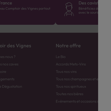
France
Des cavistes à v
eau Comptoir des Vignes partout
Bénéficiez de consei
avec le sourire :)
ir des Vignes
Notre offre
es nous ?
Le Bio
es nos caves
Accords Mets-Vins
toire
Tous nos vins
agements
Tous nos champagnes et efferver
e Dégustation
Tous nos spiritueux
Toutes nos bières
Evénements et occasions spéciale