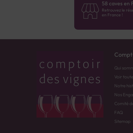
58 caves en 
Retrouvez le rés
en France !
Compto
Qui somm
Voir tout
Notre his
Nos Eng
Comité d
FAQ
Sitemap