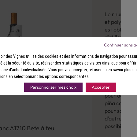
Le rhum blanc
et polyvalent
est obtenu à 
distillation 
cristalline e
Continuer sans a
offre une exp
ir des Vignes utilise des cookies et des informations de navigation pour assur
ité et la sécurité du site, réaliser des statistiques de visites ainsi que pour offri
Que vous le d
ence d'achat individualisée. Vous pouvez accepter, refuser ou en savoir plus su
ingrédient p
ions en sélectionnant les options correspondantes.
blanc apport
Personnaliser mes choix
Accepter
rafraîchissant
pour des cock
piña colada.
pour sa capa
d'autres ingr
possibilités c
nc A1710 Bete à feu