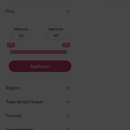
Prix
Minimum
Maximum
26€
40€
Appliquer
Région
Type de spiritueux
Format
Consignation