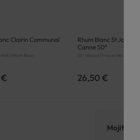
anc Clairin Communal
Rhum Blanc St James F
Canne 50°
| Haïti | Rhum Blanc
50° d'alcool | France | Rhum Blanc
 €
26,50 €
Mojito ou