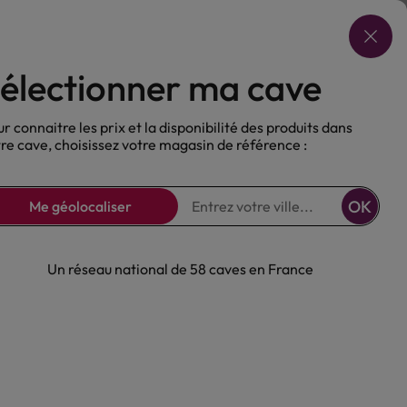
Choisir ma cave
électionner ma cave
ux
Nos Bières
Sans alcool
r connaitre les prix et la disponibilité des produits dans
re cave, choisissez votre magasin de référence :
OK
Me géolocaliser
Un réseau national de 58 caves en France