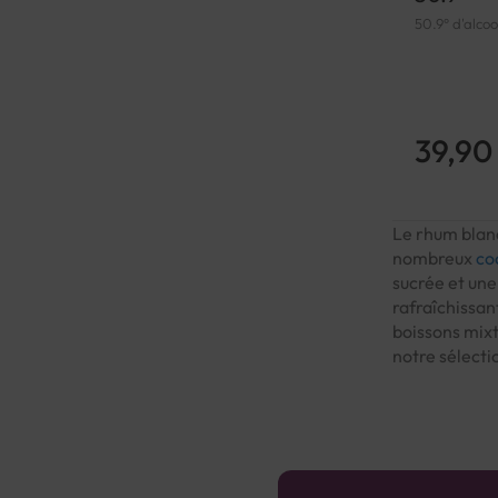
50.9° d'alcoo
39,90
Le rhum blanc
nombreux
co
sucrée et une 
rafraîchissant
boissons mixt
notre sélecti