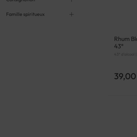
Famille spiritueux
Rhum Bl
43°
43° d'alcool 
39,00