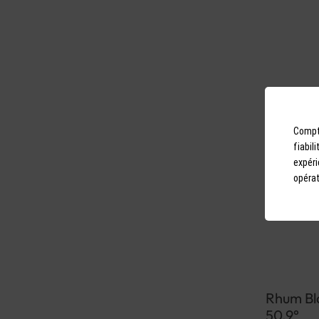
Compto
fiabil
expéri
opérat
Rhum Bla
50.9°