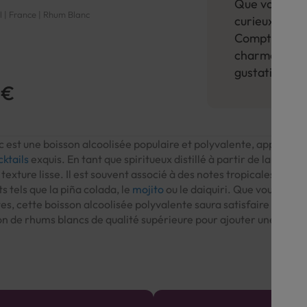
Que vous so
l | France | Rhum Blanc
curieux de dé
Comptoir des 
charme du rh
gustatif des 
 €
 est une boisson alcoolisée populaire et polyvalente, appréciée 
cktails
exquis. En tant que spiritueux distillé à partir de la cann
texture lisse. Il est souvent associé à des notes tropicales et fr
s tels que la piña colada, le
mojito
ou le daiquiri. Que vous préfé
es, cette boisson alcoolisée polyvalente saura satisfaire tous 
on de rhums blancs de qualité supérieure pour ajouter une touc