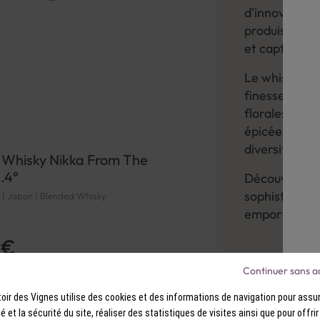
d'innovations 
produisent de
et captivants
Le whisky jap
finesse. Que 
florales ou q
épicées, le 
diversifiée de
 Whisky Nikka From The
1.4°
Découvrez sur
sophisticatio
l | Japon | Blended Whisky
emporter par
 €
Continuer sans a
ir des Vignes utilise des cookies et des informations de navigation pour assur
ité et la sécurité du site, réaliser des statistiques de visites ainsi que pour offri