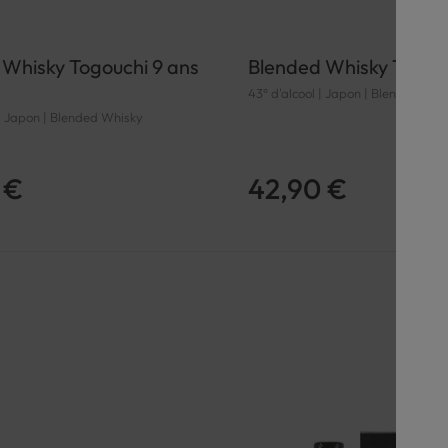
 Whisky Togouchi 9 ans
Blended Whisky The To
43° d'alcool | Japon | Blended Whi
 | Japon | Blended Whisky
 €
42,90 €