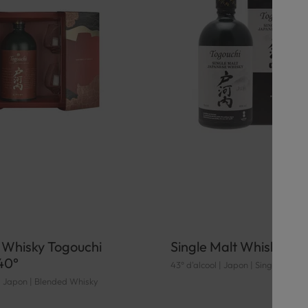
 Whisky Togouchi
Single Malt Whisky To
40°
43° d'alcool | Japon | Single Malt 
 | Japon | Blended Whisky