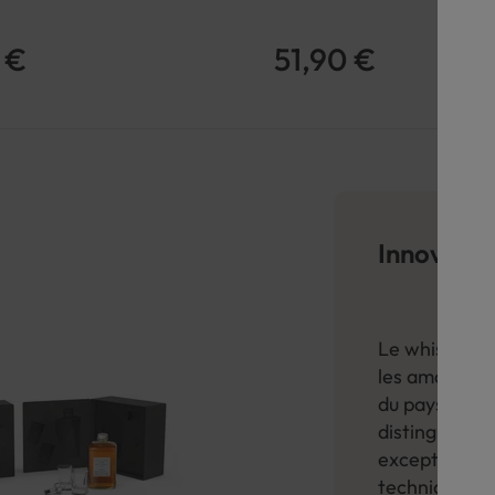
 €
51,90 €
Innovation
Le whisky jap
les amateurs
du pays du sol
distingue par
exceptionnel
techniques tr