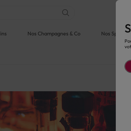
S
ins
Nos Champagnes & Co
Nos Spiritue
Pou
vot