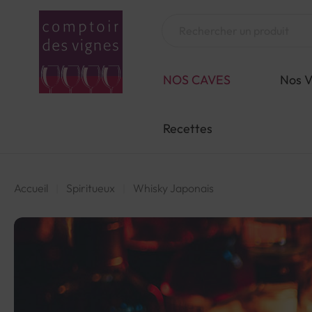
Aller
au
Chercher
contenu
NOS CAVES
Nos V
Recettes
Accueil
Spiritueux
Whisky Japonais