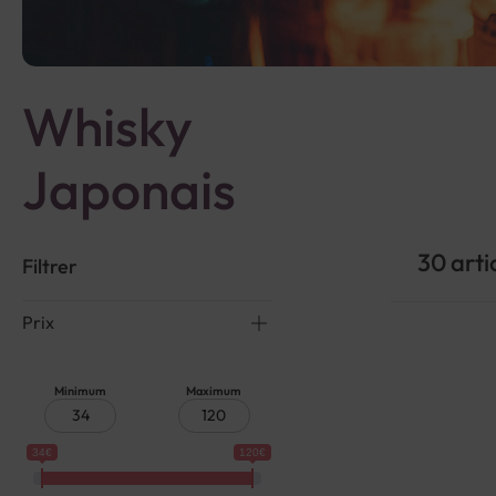
Whisky
Japonais
30
arti
Filtrer
Prix
Minimum
Maximum
34€
120€