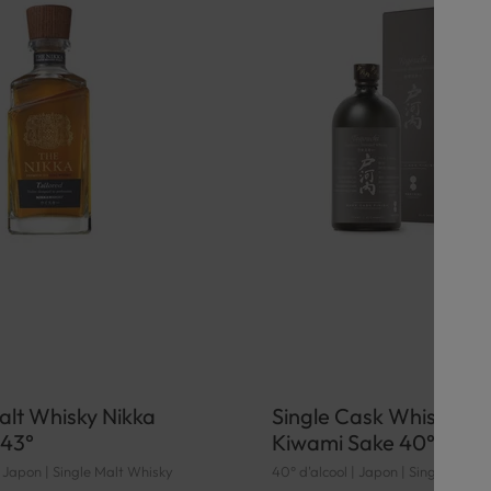
alt Whisky Nikka
Single Cask Whisky To
 43°
Kiwami Sake 40°
| Japon | Single Malt Whisky
40° d'alcool | Japon | Single Cask