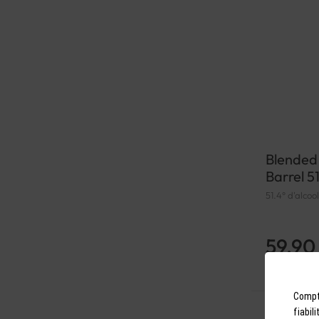
Blended
Barrel 5
51.4° d'alcoo
59,90
Compto
fiabil