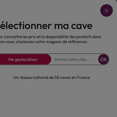
Choisir ma cave
électionner ma cave
ux
Nos Bières
Sans alcool
r connaitre les prix et la disponibilité des produits dans
re cave, choisissez votre magasin de référence :
OK
Me géolocaliser
Un réseau national de 58 caves en France