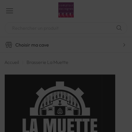
Aller
au
contenu
Chercher
Choisir ma cave
Accueil
Brasserie La Muette