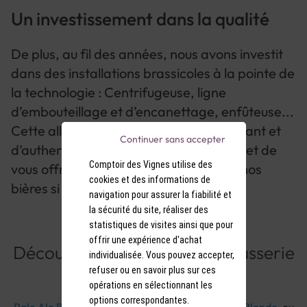
Un investissement dans la qualité
De plus, au fil des années, nous avons investit
dans des installations brassicoles à la pointe de
la technologie : Centrifugeuse, ligne
d’embouteillage et d’encanettage, enfûteuse...
Cette alliance de modernisme performant et
Continuer sans accepter
d’authenticité traditionnelle, nous permet de
Comptoir des Vignes utilise des
vous offrir une qualité constante dans nos
cookies et des informations de
bières si singulières.
navigation pour assurer la fiabilité et
la sécurité du site, réaliser des
statistiques de visites ainsi que pour
offrir une expérience d'achat
Découvrez les bières de la Brasserie
individualisée. Vous pouvez accepter,
La Muette
refuser ou en savoir plus sur ces
opérations en sélectionnant les
options correspondantes.