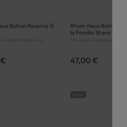
eux Botran Reserva 15
Rhum Vieux Botran Re
la Familia 18 ans 40°
 | Guatemala | Rhum Vieux
40° d'alcool | Guatemala | Rhum 
 €
47,00 €
Pépite