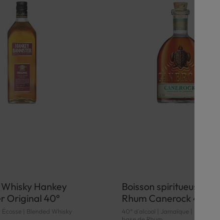
 Whisky Hankey
Boisson spiritueuse à 
r Original 40°
Rhum Canerock 40°
 | Écosse | Blended Whisky
40° d'alcool | Jamaïque | Boisson 
base de Rhum