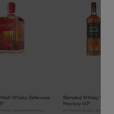
Malt Whisky Bellevoye
Blended Whisky Whyte
3°
Mackay 40°
 | France | Blended Malt Whisky
40° d'alcool | Écosse | Blended Wh