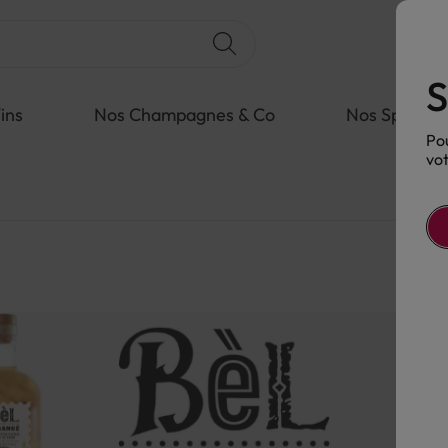
S
ins
Nos Champagnes & Co
Nos Spiritue
Pou
vot