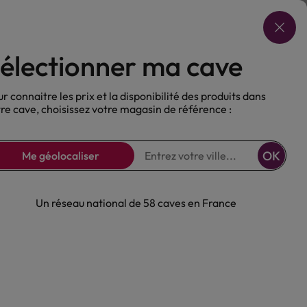
Choisir ma cave
électionner ma cave
ux
Nos Bières
Sans alcool
r connaitre les prix et la disponibilité des produits dans
re cave, choisissez votre magasin de référence :
OK
Me géolocaliser
Un réseau national de 58 caves en France