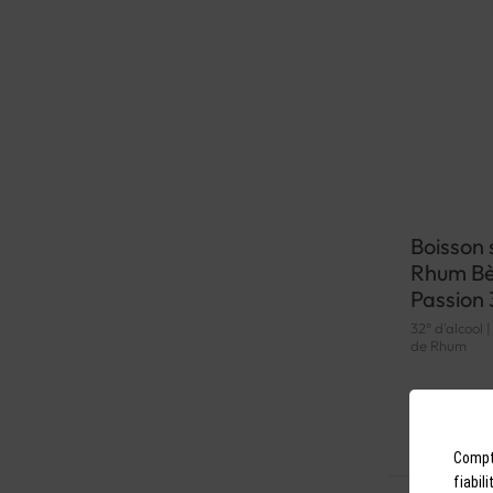
Boisson 
Rhum Bè
Passion 
32° d'alcool 
de Rhum
29,50
Compto
fiabil