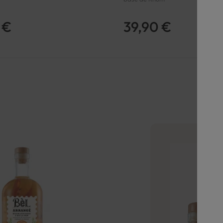
 €
39,90 €