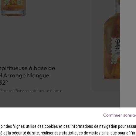
spiritueuse à base de
l Arrange Mangue
32°
| France | Boisson spiritueuse à base
 €
Continuer sans a
ir des Vignes utilise des cookies et des informations de navigation pour assur
ité et la sécurité du site, réaliser des statistiques de visites ainsi que pour offri