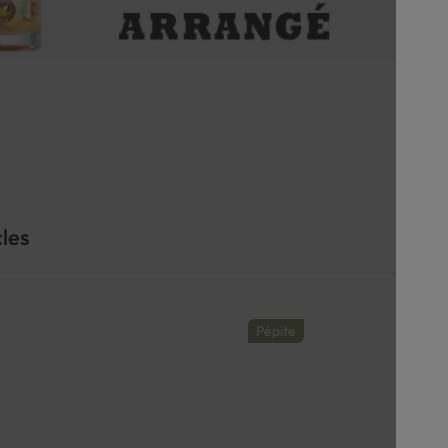
cles
Pépite