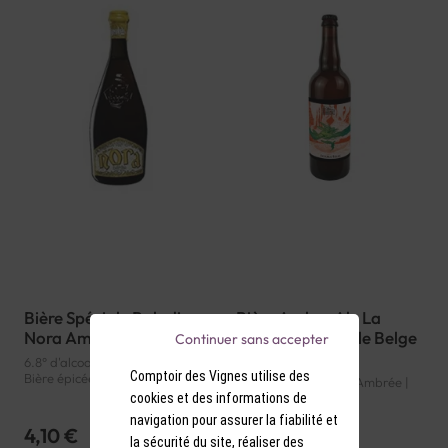
Bière Spéciale Baladin
Bière Amber Ale La
Nora Ambrée 6.8°
Debauche Double Belge
Continuer sans accepter
Ambrée 7°
6.8° d'alcool | Italie | Ambrée |
Comptoir des Vignes utilise des
Bière épicée
7° d'alcool | France | Ambrée |
Double Belge
cookies et des informations de
navigation pour assurer la fiabilité et
4,10 €
6,90 €
la sécurité du site, réaliser des