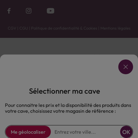
CGV
|
CGU
|
Politique de confidentialité & Cookies
|
Mentions légales
Vente uniquement en caves. Contactez votre caviste pour plus de renseignements.
Les prix et promotions affichés peuvent varier selon le point de vente.
L'ABUS D'ALCOOL EST DANGEREUX POUR LA SANTÉ, À CONSOMMER AVEC MODÉRATION.
Sélectionner ma cave
Pour connaitre les prix et la disponibilité des produits dans
votre cave, choisissez votre magasin de référence :
OK
Me géolocaliser