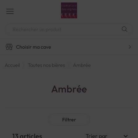
Aller
au
contenu
Chercher
Choisir ma cave
Accueil
Toutes nos bières
Ambrée
Ambrée
Filtrer
13
articles