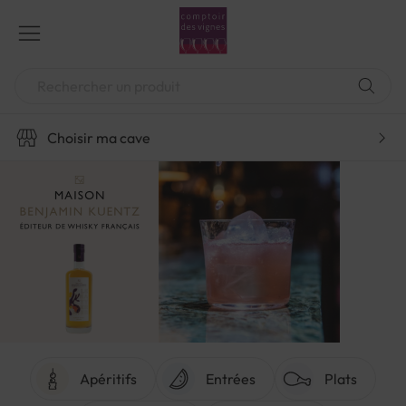
Aller
au
contenu
Chercher
Choisir ma cave
Apéritifs
Entrées
Plats