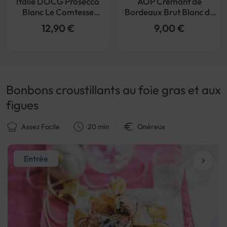
Italie DOCG Prosecco
AOP Crémant de
Blanc Le Comtesse
Bordeaux Brut Blanc de
Spumante Bio
blancs Opale Celene
12,90 €
9,00 €
Bonbons croustillants au foie gras et aux
figues
Assez Facile
20 min
Onéreux
Entrée