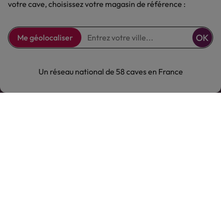
votre cave, choisissez votre magasin de référence :
Comptoir des Vignes
OK
Me géolocaliser
Comptoir des Vignes
Notre offre
Un réseau national de 58 caves en France
Notre offre
Nous suivre
CGV
|
CGU
|
Politique de confidentialité & Cookies
|
Mentions légales