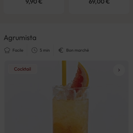
9,90 €
69,00 €
Agrumista
Facile
5 min
Bon marché
Cocktail