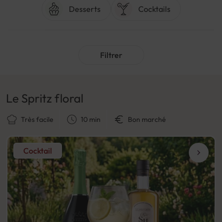
Desserts
Cocktails
Filtrer
Le Spritz floral
Très facile
10 min
Bon marché
Cocktail