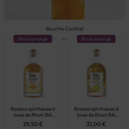
Recette Cocktail
ou
Rhum arrangé
Rhum arrangé
Boisson spiritueuse à
Boisson spiritueuse à
base de Rhum Bèl
base de Rhum Bèl
Arrange Orange Citron
Arrange Orange Ananas
29,50 €
31,00 €
vert 32°
21° Bio