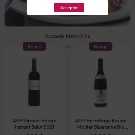
Accepter
Accords Mets-Vins
Rouge
ou
Rouge
AOP Graves Rouge
AOP Hermitage Rouge
Instant Salut 2021
Monier Sizeranne Bio
2017