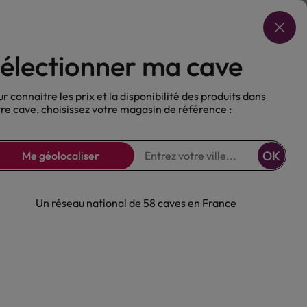
Choisir ma cave
électionner ma cave
ux
Nos Bières
Sans alcool
r connaitre les prix et la disponibilité des produits dans
re cave, choisissez votre magasin de référence :
OK
Me géolocaliser
Un réseau national de 58 caves en France