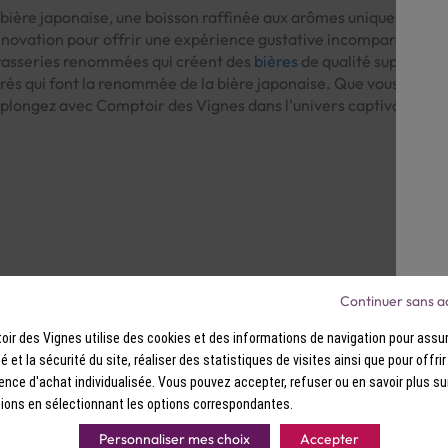
bière japonaise, une boisson raffinée aux arômes uniques. Fabriq
innovation pour offrir une expérience gustative incomparable. 
rasseries renommées qui créent des
bières
de qualité supérieure.
ibrés qui font la renommée de la bière japonaise. Que vous soyez
plongez avec Comptoir des Vignes dans l'univers captivant de la
Continuer sans a
France
Des cavistes à v
ir des Vignes utilise des cookies et des informations de navigation pour assur
eau Comptoir des Vignes partout
Bénéficiez de consei
avec le sourire :)
ité et la sécurité du site, réaliser des statistiques de visites ainsi que pour offri
ence d'achat individualisée. Vous pouvez accepter, refuser ou en savoir plus su
ions en sélectionnant les options correspondantes.
Personnaliser mes choix
Accepter