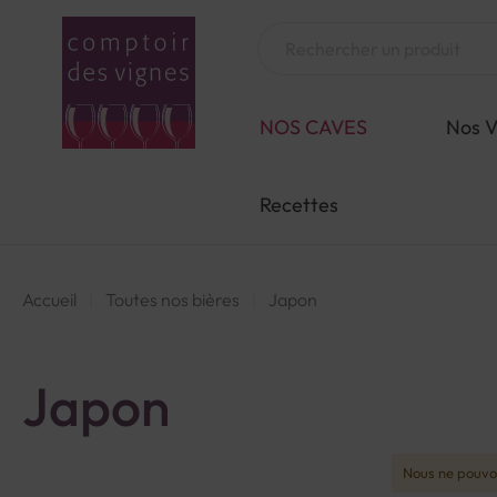
Aller
au
Chercher
contenu
NOS CAVES
Nos V
Recettes
Accueil
Toutes nos bières
Japon
Japon
Nous ne pouvon