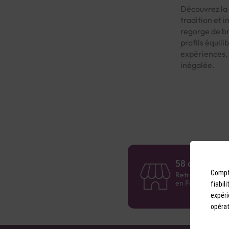
Découvrez la 
tradition et 
regorge de b
profils équil
expériences, 
inégalée.
58 caves en 
Compto
Retrouvez le rés
en France !
fiabil
expéri
opérat