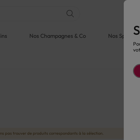
S
ins
Nos Champagnes & Co
Nos Spiritue
Pou
vot
s pas trouver de produits correspondants à la sélection.