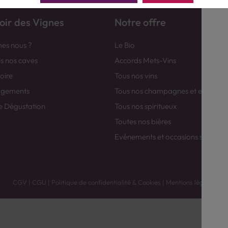
ir des Vignes
Notre offre
es nous ?
Le Bio
es nos caves
Accords Mets-Vins
toire
Tous nos vins
agements
Tous nos champagnes et efferver
e Dégustation
Tous nos spiritueux
Toutes nos bières
Evénements et occasions spéciale
CGV
|
CGU
|
Politique de confidentialité & Cookies
|
Mentions légales