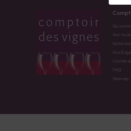
Compto
Qui somm
Voir tout
Notre his
Nos Eng
Comité d
FAQ
Sitemap