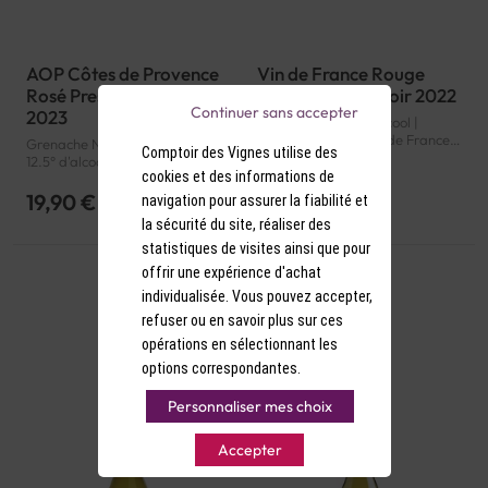
AOP Côtes de Provence
Vin de France Rouge
Rosé Prestige Minuty
L'Instant Pinot Noir 2022
Continuer sans accepter
2023
Pinot Noir | 12.5° d'alcool |
France | Rouge | Vin de France |
Grenache Noir, Syrah, Cinsault |
Comptoir des Vignes utilise des
Vin de France | VDF
12.5° d'alcool | France | Rosé |
cookies et des informations de
Provence | Côtes de Provence |
AOP
19,90 €
8,50 €
navigation pour assurer la fiabilité et
la sécurité du site, réaliser des
statistiques de visites ainsi que pour
offrir une expérience d'achat
individualisée. Vous pouvez accepter,
refuser ou en savoir plus sur ces
opérations en sélectionnant les
options correspondantes.
Personnaliser mes choix
Accepter