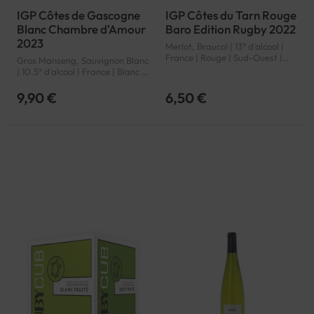
IGP Côtes de Gascogne
IGP Côtes du Tarn Rouge
Blanc Chambre d'Amour
Baro Edition Rugby 2022
2023
Merlot, Braucol | 13° d'alcool |
France | Rouge | Sud-Ouest |
Gros Manseng, Sauvignon Blanc
Côtes du Tarn | IGP
| 10.5° d'alcool | France | Blanc |
Sud-Ouest | Côtes de Gascogne
| IGP
9,90 €
6,50 €