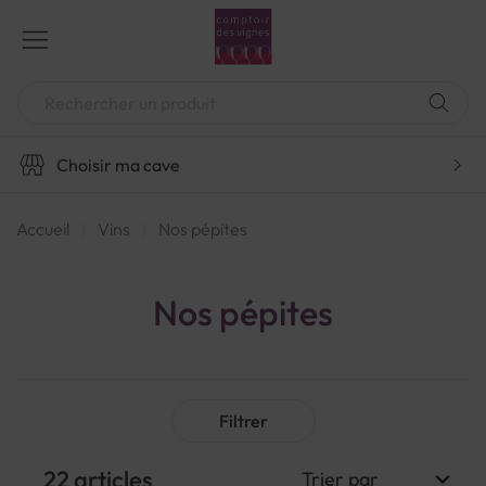
Aller
au
contenu
Chercher
Choisir ma cave
Accueil
Vins
Nos pépites
Nos pépites
Filtrer
22
articles