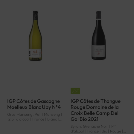
IGP Côtes de Gascogne
IGP Côtes de Thongue
Moelleux Blanc Uby N°4
Rouge Domaine de la
Croix Belle Camp Del
Gros Manseng, Petit Manseng |
Gal Bio 2021
12.5° d'alcool | France | Blanc |
Sud-Ouest | Côtes de Gascogne
Syrah, Grenache Noir | 14°
| IGP
d'alcool | France | Bio | Rouge |