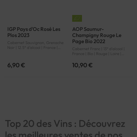
IGP Pays d'Oc Rosé Les
AOP Saumur-
Plos 2023
Champigny Rouge Le
Page Bio 2022
Cabernet Sauvignon, Grenache
Noir | 12.5° d'alcool | France |
Cabernet Franc | 13° d'alcool |
Rosé | Languedoc-Roussillon |
France | Bio | Rouge | Loire |
Pays d'Oc | IGP
Saumur-Champigny | AOP
6,90 €
10,90 €
Top 20 des Vins : Découvrez
les meilleures ventes de nos