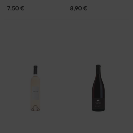
Languedoc-Roussillon | Côtes
de Thongue | IGP
7,50 €
8,90 €