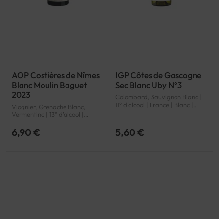
AOP Costières de Nîmes
IGP Côtes de Gascogne
Blanc Moulin Baguet
Sec Blanc Uby N°3
2023
Colombard, Sauvignon Blanc |
11° d'alcool | France | Blanc |
Viognier, Grenache Blanc,
Sud-Ouest | Côtes de Gascogne
Vermentino | 13° d'alcool |
| IGP
France | Blanc | Rhône |
Costières de Nîmes | AOP
6,90 €
5,60 €