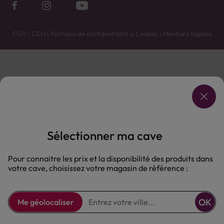
CGV
|
CGU
|
Politique de confidentialité & Cookies
|
Mentions légales
Vente uniquement en caves. Contactez votre caviste pour plus de renseignements.
Les prix et promotions affichés peuvent varier selon le point de vente.
L'ABUS D'ALCOOL EST DANGEREUX POUR LA SANTÉ, À CONSOMMER AVEC MODÉRATION.
Sélectionner ma cave
Pour connaitre les prix et la disponibilité des produits dans
votre cave, choisissez votre magasin de référence :
OK
Me géolocaliser