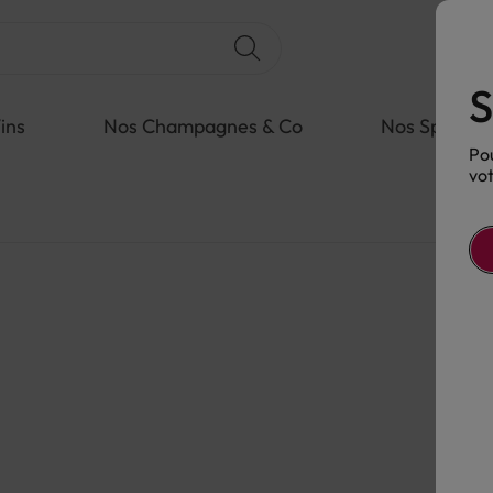
S
ins
Nos Champagnes & Co
Nos Spiritue
Pou
vot