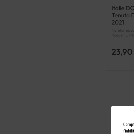
Italie 
Tenuta D
2021
Nerello mascal
Rouge | ET
23,90
Compto
fiabil