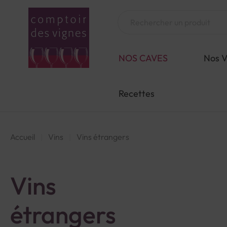
Aller
au
Chercher
contenu
NOS CAVES
Nos V
Recettes
Accueil
Vins
Vins étrangers
Vins
étrangers