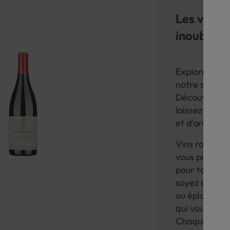
Les vins 
inoubliab
Explorez les 
notre sélecti
Découvrez le
laissez-vous 
et d'arômes 
Vins rouges, 
vous proposo
pour tous les
soyez amateur
ou épicés, vo
qui vous plair
Chaque vin ét