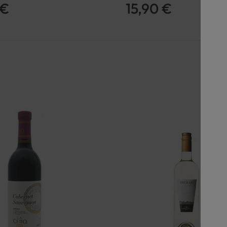
 €
15,90 €