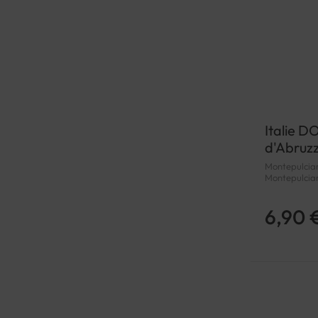
Italie 
d'Abruz
Montepulciano 
Montepulcia
6,90 