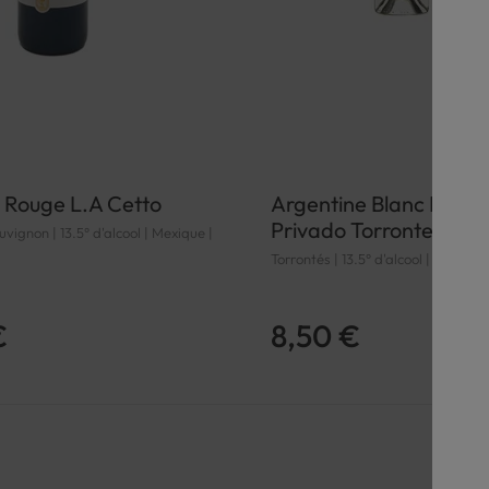
 Rouge L.A Cetto
Argentine Blanc Etcha
Privado Torrontes 20
ignon | 13.5° d'alcool | Mexique |
Torrontés | 13.5° d'alcool | Argenti
€
8,50 €