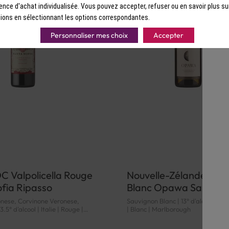
ence d'achat individualisée. Vous pouvez accepter, refuser ou en savoir plus su
ions en sélectionnant les options correspondantes.
Personnaliser mes choix
Accepter
OC Valpolicella Rouge
Nouvelle-Zélande Mar
fia Ripasso
Blanc Opawa Sauvign
nese, Corvinone Veronese,
Sauvignon Blanc | 13° d'alcool | N
3.5° d'alcool | Italie | Rouge |
| Blanc | Marlborough
 | DOC