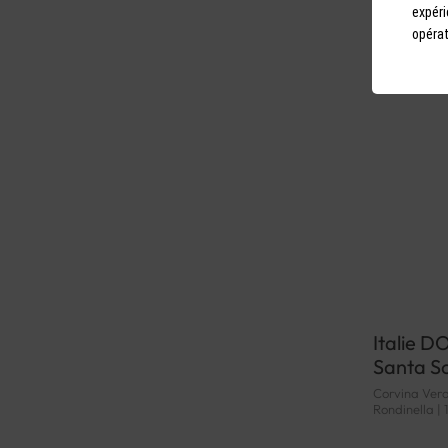
expéri
opérat
Italie D
Santa So
Corvina Vero
Rondinella | 1
Valpolicella