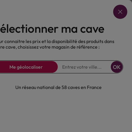
Choisir ma cave
électionner ma cave
ux
Nos Bières
Sans alcool
r connaitre les prix et la disponibilité des produits dans
re cave, choisissez votre magasin de référence :
OK
Me géolocaliser
Un réseau national de 58 caves en France