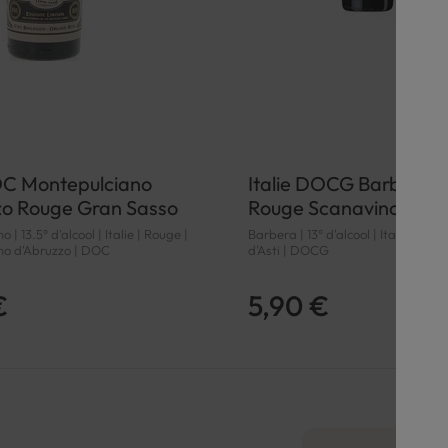
DOC Montepulciano
Italie DOCG Barbera d
zo Rouge Gran Sasso
Rouge Scanavino
| 13.5° d'alcool | Italie | Rouge |
Barbera | 13° d'alcool | Italie | Ro
no d'Abruzzo | DOC
d'Asti | DOCG
€
5,90 €