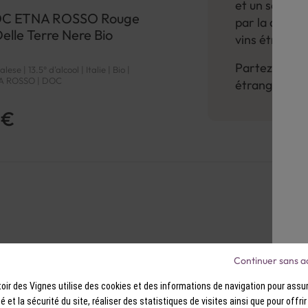
et un savoir-
DOC ETNA ROSSO Rouge
par la divers
elle Terre Nere Bio
vins étranger
Partez à l'av
ese | 13.5° d'alcool | Italie | Bio |
NA ROSSO | DOC
étrangers av
 €
Continuer sans a
ir des Vignes utilise des cookies et des informations de navigation pour assur
ité et la sécurité du site, réaliser des statistiques de visites ainsi que pour offri