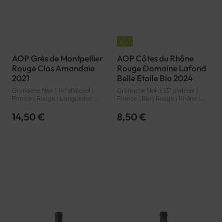
AOP Grès de Montpellier
AOP Côtes du Rhône
Rouge Clos Amandaie
Rouge Domaine Lafond
2021
Belle Etoile Bio 2024
Grenache Noir | 14° d'alcool |
Grenache Noir | 13° d'alcool |
France | Rouge | Languedoc-
France | Bio | Rouge | Rhône |
Roussillon | Grès de Montpellier
Côtes du Rhône | AOP
| AOP
14,50 €
8,50 €