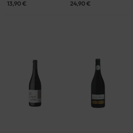
Roussillon | Collioure | AOP
Roussillon | Côtes Catalanes |
13,90 €
24,90 €
IGP