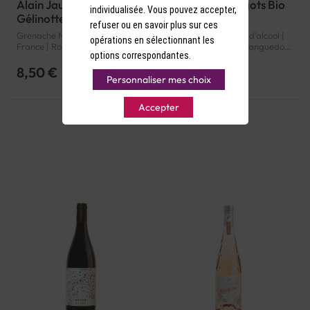
Alain Jaume Les
Derriere Les Fagots Bio
individualisée. Vous pouvez accepter,
Gélinottes 2023
2023
refuser ou en savoir plus sur ces
Grenache Noir | 14° d'alcool |
Grenache Noir | 12.5° d'alcool |
opérations en sélectionnant les
France | Rouge | Rhône |
France | Bio | Rosé | Languedoc-
options correspondantes.
Ventoux | AOP
Roussillon | Pays d'Oc | IGP
8,50 €
6,50 €
Personnaliser mes choix
Accepter