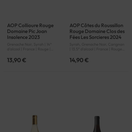
AOP Collioure Rouge
AOP Côtes du Roussillon
Domaine Pic Joan
Rouge Domaine Clos des
Insolence 2023
Fées Les Sorcieres 2024
Grenache Noir, Syrah | 14°
Syrah, Grenache Noir, Carignan
d'alcool | France | Rouge |
| 13.5° d'alcool | France | Rouge |
Languedoc-Roussillon |
Languedoc-Roussillon | Côtes
Collioure | AOP
du Roussillon | AOP
13,90 €
14,90 €