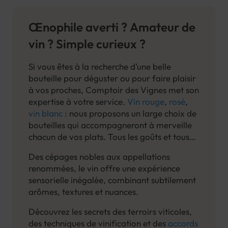
Œnophile averti ? Amateur de
vin ? Simple curieux ?
Si vous êtes à la recherche d’une belle
bouteille pour déguster ou pour faire plaisir
à vos proches, Comptoir des Vignes met son
expertise à votre service.
Vin rouge
,
rosé
,
vin blanc
: nous proposons un large choix de
bouteilles qui accompagneront à merveille
chacun de vos plats. Tous les goûts et tous
les budgets sont représentés dans notre cave
Des cépages nobles aux appellations
: l'occasion de découvrir des vins issus de
renommées, le vin offre une expérience
différentes régions françaises, et même de
sensorielle inégalée, combinant subtilement
l'étranger.
arômes, textures et nuances.
Découvrez les secrets des terroirs viticoles,
des techniques de vinification et des
accords