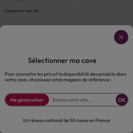
Conserver son vin
Vous venez d'acquérir une bouteille de vin d'exception et
vous souhaitez la conserver pour une occasion spéciale ?
La bonne conservation du vin est essentielle pour
préserver ses arômes et sa complexité. Découvrez nos
conseils pour créer les conditions optimales de stockage.
Sélectionner ma cave
L'importance de la consevation du vin.
Pour connaitre les prix et la disponibilité des produits dans
votre cave, choisissez votre magasin de référence :
Le vin est un produit vivant qui continue d'évoluer dans la
bouteille. Une mauvaise conservation peut altérer ses
OK
Me géolocaliser
qualités organoleptiques et le rendre buvable. Les
principaux facteurs à prendre en compte sont :
La température:
L'idéal est de maintenir une température
Un réseau national de 58 caves en France
constante entre 10°C et 12°C. Les variations de température
accélèrent le vieillissement du vin et peuvent le rendre oxydé.