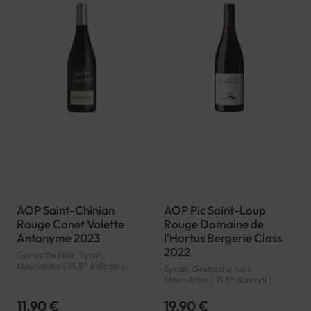
AOP Saint-Chinian
AOP Pic Saint-Loup
Rouge Canet Valette
Rouge Domaine de
Antonyme 2023
l'Hortus Bergerie Class
2022
Grenache Noir, Syrah,
Mourvèdre | 13.5° d'alcool |
Syrah, Grenache Noir,
France | Rouge | Languedoc-
Mourvèdre | 13.5° d'alcool |
Roussillon | Saint-Chinian | AOP
France | Rouge | Languedoc-
Roussillon | Pic Saint-Loup | AOP
11,90 €
19,90 €