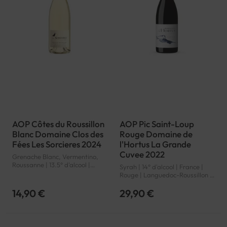
AOP Côtes du Roussillon
AOP Pic Saint-Loup
Blanc Domaine Clos des
Rouge Domaine de
Fées Les Sorcieres 2024
l'Hortus La Grande
Cuvee 2022
Grenache Blanc, Vermentino,
Roussanne | 13.5° d'alcool |
Syrah | 14° d'alcool | France |
France | Blanc | Languedoc-
Rouge | Languedoc-Roussillon |
Roussillon | Côtes du Roussillon |
Pic Saint-Loup | AOP
AOP
14,90 €
29,90 €