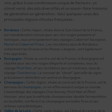
vins, grâce à une combinaison unique de facteurs : un
climat varié, des sols diversifiés et un savoir-faire transmis
de génération en génération. Voici quelques-unes des
principales régions viticoles françaises :
Bordeaux
:
Cette région, située dans le Sud-Ouest de la France,
est mondialement connue pour ses vins rouges puissants et
tanniques, issus principalement des cépages Cabernet Sauvignon,
Merlot
et
Cabernet Franc
. Les vins blancs secs de Bordeaux,
notamment les Graves et les Pessac-Léognan, sont également
très appréciés.
Bourgogne
:
Située au centre-est de la France, la Bourgogne est
réputée pour ses vins rouges élégants et complexes, issus du
cépage
Pinot Noir
, et ses vins blancs secs et minéraux, issus du
cépage
Chardonnay
. Le concept de "climat" (parcelle de vigne
précisément délimitée) est central en Bourgogne.
Champagne
:
Cette région, située au nord-est de la France, est le
berceau du
champagne
, un vin effervescent unique au monde.
L'assemblage des cépages Chardonnay, Pinot Noir et Pinot
Meunier, ainsi que la méthode champenoise (double fermentation
en bouteille), confèrent au champagne ses bulles fines et ses
arômes caractéristiques.
Vallée de la Loire
:
Cette vaste région, qui s'étend du centre de la