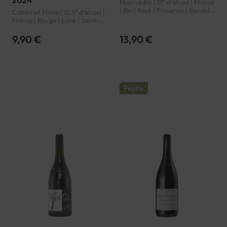
Mourvèdre | 13° d'alcool | France
| Bio | Rosé | Provence | Bandol |
Cabernet Franc | 12.5° d'alcool |
AOP
France | Rouge | Loire | Saint-
Nicolas-de-Bourgueil | AOP
9,90 €
13,90 €
Pépite