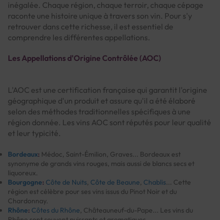
inégalée. Chaque région, chaque terroir, chaque cépage
raconte une histoire unique à travers son vin. Pour s'y
retrouver dans cette richesse, il est essentiel de
comprendre les différentes appellations.
Les Appellations d'Origine Contrôlée (AOC)
L'AOC est une certification française qui garantit l'origine
géographique d'un produit et assure qu'il a été élaboré
selon des méthodes traditionnelles spécifiques à une
région donnée. Les vins AOC sont réputés pour leur qualité
et leur typicité.
Bordeaux
:
Médoc, Saint-Émilion, Graves... Bordeaux est
synonyme de grands vins rouges, mais aussi de blancs secs et
liquoreux.
Bourgogne
:
Côte de Nuits
,
Côte de Beaune
,
Chablis
... Cette
région est célèbre pour ses vins issus du Pinot Noir et du
Chardonnay.
Rhône
:
Côtes du Rhône
, Châteauneuf-du-Pape... Les vins du
Rhône sont souvent puissants et aromatiques.