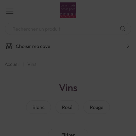
Aller
au
contenu
Chercher
Choisir ma cave
Accueil
Vins
Vins
Blanc
Rosé
Rouge
Filtrer