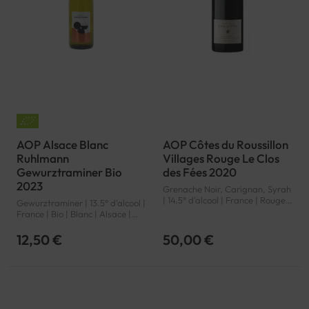
AOP Alsace Blanc
AOP Côtes du Roussillon
Ruhlmann
Villages Rouge Le Clos
Gewurztraminer Bio
des Fées 2020
2023
Grenache Noir, Carignan, Syrah
| 14.5° d'alcool | France | Rouge |
Gewurztraminer | 13.5° d'alcool |
Languedoc-Roussillon | Côtes
France | Bio | Blanc | Alsace |
du Roussillon Villages | AOP
Alsace | AOP
12,50 €
50,00 €