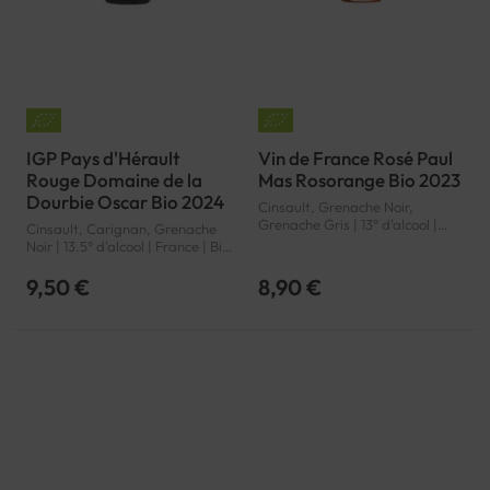
IGP Pays d'Hérault
Vin de France Rosé Paul
Rouge Domaine de la
Mas Rosorange Bio 2023
Dourbie Oscar Bio 2024
Cinsault, Grenache Noir,
Grenache Gris | 13° d'alcool |
Cinsault, Carignan, Grenache
France | Bio | Rosé | Languedoc-
Noir | 13.5° d'alcool | France | Bio
Roussillon | Vin de France | VSIG
| Rouge | Languedoc-Roussillon
| Pays d'Hérault | IGP
9,50 €
8,90 €