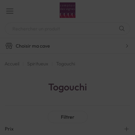
Aller
au
contenu
Chercher
Choisir ma cave
Accueil
Spiritueux
Togouchi
Togouchi
Filtrer
Prix