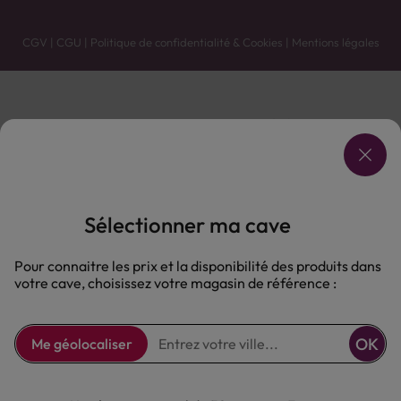
CGV
|
CGU
|
Politique de confidentialité & Cookies
|
Mentions légales
Vente uniquement en caves. Contactez votre caviste pour plus de renseignements.
Les prix et promotions affichés peuvent varier selon le point de vente.
L'ABUS D'ALCOOL EST DANGEREUX POUR LA SANTÉ, À CONSOMMER AVEC MODÉRATION.
Sélectionner ma cave
Pour connaitre les prix et la disponibilité des produits dans
votre cave, choisissez votre magasin de référence :
OK
Me géolocaliser