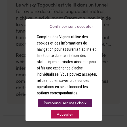
Le whisky Togouchi est vieilli dans un tunnel
ferroviaire désaffecté long de 361 mètres,
niché au pied du mont Osorakan, non loin de
la vallée de Sandankyo. Ce vieillissement en
Continuer sans accepter
tunnel favorise une extraction lente et
harmonieuse des arômes du bois, conférant
Comptoir des Vignes utilise des
cookies et des informations de
aux whiskies Togouchi leur élégance et leur
navigation pour assurer la fiabilité et
finesse caractéristiques. La marque propose
Reconnu pour sa qualité exceptionnelle, le
la sécurité du site, réaliser des
une gamme de whiskies variés, allant du
whisky Togouchi a su s'imposer sur la scène
statistiques de visites ainsi que pour
blend
au
single malt
, en passant par des
internationale des spiritueux. Il séduit les
offrir une expérience d'achat
expressions tourbées et des finishes
amateurs par ses notes aromatiques
individualisée. Vous pouvez accepter,
originales en fûts de bière ou de saké.
complexes et raffinées, mêlant des touches
refuser ou en savoir plus sur ces
opérations en sélectionnant les
de fruits, d'épices, de bois grillé et de
options correspondantes.
céréales.
Personnaliser mes choix
Accepter