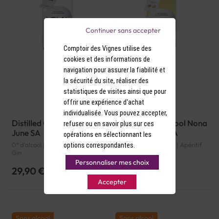
Continuer sans accepter
Comptoir des Vignes utilise des
cookies et des informations de
navigation pour assurer la fiabilité et
la sécurité du site, réaliser des
statistiques de visites ainsi que pour
offrir une expérience d'achat
individualisée. Vous pouvez accepter,
Distilled Gin Nona Drinks
Apéritif sans alcool Nona
refuser ou en savoir plus sur ces
June SA
Drinks Ginger SA
opérations en sélectionnant les
0° d'alcool | Belgique | Distilled
0° d'alcool | Belgique | Apéritif
options correspondantes.
Gin
sans alcool
Personnaliser mes choix
29,90 €
29,90 €
Accepter
Sans alcool
Sans alcool