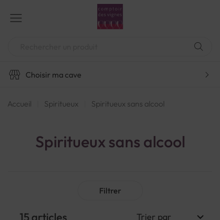
Aller
au
contenu
Chercher
Choisir ma cave
Accueil
Spiritueux
Spiritueux sans alcool
Spiritueux sans alcool
Filtrer
15
articles