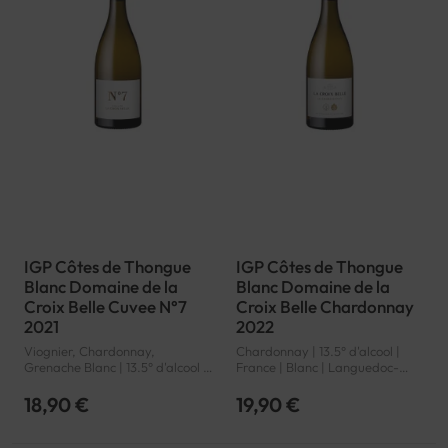
IGP Côtes de Thongue
IGP Côtes de Thongue
Blanc Domaine de la
Blanc Domaine de la
Croix Belle Cuvee N°7
Croix Belle Chardonnay
2021
2022
Viognier, Chardonnay,
Chardonnay | 13.5° d'alcool |
Grenache Blanc | 13.5° d'alcool |
France | Blanc | Languedoc-
France | Blanc | Languedoc-
Roussillon | Côtes de Thongue |
Roussillon | Côtes de Thongue |
IGP
18,90 €
19,90 €
IGP