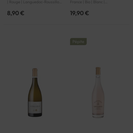
| Rouge | Languedoc-Roussillon
France | Bio | Blanc |
| Côtes de Thongue | IGP
Languedoc-Roussillon | Côtes
de Thongue | IGP
8,90 €
19,90 €
Pépite