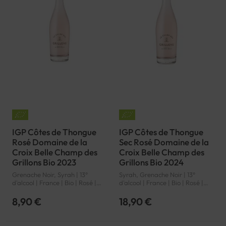
IGP Côtes de Thongue
IGP Côtes de Thongue
Rosé Domaine de la
Sec Rosé Domaine de la
Croix Belle Champ des
Croix Belle Champ des
Grillons Bio 2023
Grillons Bio 2024
Grenache Noir, Syrah | 13°
Syrah, Grenache Noir | 13°
d'alcool | France | Bio | Rosé |
d'alcool | France | Bio | Rosé |
Languedoc-Roussillon | Côtes
Languedoc-Roussillon | Côtes
de Thongue | IGP
de Thongue | IGP
8,90 €
18,90 €