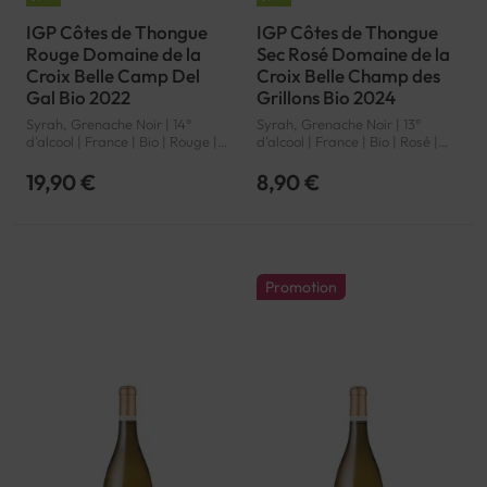
IGP Côtes de Thongue
IGP Côtes de Thongue
Rouge Domaine de la
Sec Rosé Domaine de la
Croix Belle Camp Del
Croix Belle Champ des
Gal Bio 2022
Grillons Bio 2024
Syrah, Grenache Noir | 14°
Syrah, Grenache Noir | 13°
d'alcool | France | Bio | Rouge |
d'alcool | France | Bio | Rosé |
Languedoc-Roussillon | Côtes
Languedoc-Roussillon | Côtes
de Thongue | IGP
de Thongue | IGP
19,90 €
8,90 €
Promotion