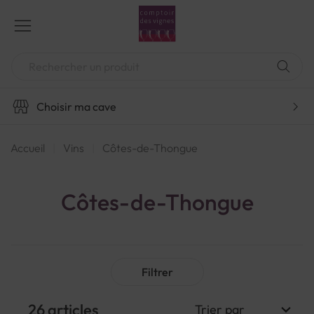
Aller
au
contenu
Chercher
Choisir ma cave
Accueil
Vins
Côtes-de-Thongue
Côtes-de-Thongue
Filtrer
26
articles