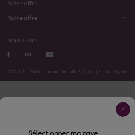
Notre offre
Notre offre
Nous suivre
CGV
|
CGU
|
Politique de confidentialité & Cookies
|
Mentions légales
Vente uniquement en caves. Contactez votre caviste pour plus de renseignements.
Les prix et promotions affichés peuvent varier selon le point de vente.
L'ABUS D'ALCOOL EST DANGEREUX POUR LA SANTÉ, À CONSOMMER AVEC MODÉRATION.
Sélectionner ma cave