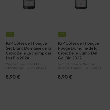
IGP Côtes de Thongue
IGP Côtes de Thongue
Sec Blanc Domaine de la
Rouge Domaine de la
Croix Belle Le champ des
Croix Belle Camp Del
Lys Bio 2024
Gal Bio 2022
Viognier, Grenache Blanc,
Syrah, Grenache Noir | 14°
Chardonnay | 13.5° d'alcool |
d'alcool | France | Bio | Rouge |
France | Bio | Blanc |
Languedoc-Roussillon | Côtes
Languedoc-Roussillon | Côtes
de Thongue | IGP
8,90 €
8,90 €
de Thongue | IGP