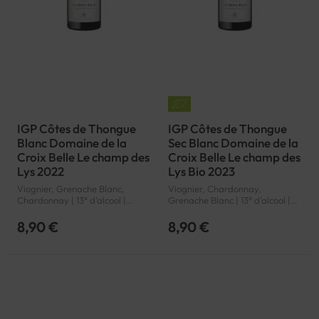
IGP Côtes de Thongue
IGP Côtes de Thongue
Blanc Domaine de la
Sec Blanc Domaine de la
Croix Belle Le champ des
Croix Belle Le champ des
Lys 2022
Lys Bio 2023
Viognier, Grenache Blanc,
Viognier, Chardonnay,
Chardonnay | 13° d'alcool |
Grenache Blanc | 13° d'alcool |
France | Blanc | Languedoc-
France | Bio | Blanc |
Roussillon | Côtes de Thongue |
Languedoc-Roussillon | Côtes
8,90 €
8,90 €
IGP
de Thongue | IGP