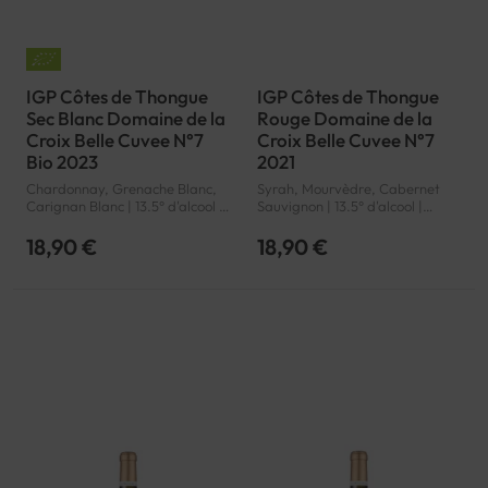
IGP Côtes de Thongue
IGP Côtes de Thongue
Sec Blanc Domaine de la
Rouge Domaine de la
Croix Belle Cuvee N°7
Croix Belle Cuvee N°7
Bio 2023
2021
Chardonnay, Grenache Blanc,
Syrah, Mourvèdre, Cabernet
Carignan Blanc | 13.5° d'alcool |
Sauvignon | 13.5° d'alcool |
France | Bio | Blanc |
France | Rouge | Languedoc-
Languedoc-Roussillon | Côtes
Roussillon | Côtes de Thongue |
18,90 €
18,90 €
de Thongue | IGP
IGP