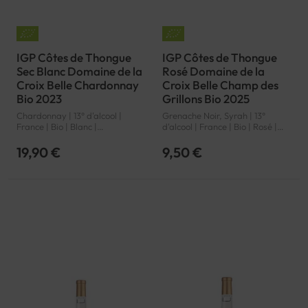
IGP Côtes de Thongue
IGP Côtes de Thongue
Sec Blanc Domaine de la
Rosé Domaine de la
Croix Belle Chardonnay
Croix Belle Champ des
Bio 2023
Grillons Bio 2025
Chardonnay | 13° d'alcool |
Grenache Noir, Syrah | 13°
France | Bio | Blanc |
d'alcool | France | Bio | Rosé |
Languedoc-Roussillon | Côtes
Languedoc-Roussillon | Côtes
de Thongue | IGP
de Thongue | IGP
19,90 €
9,50 €