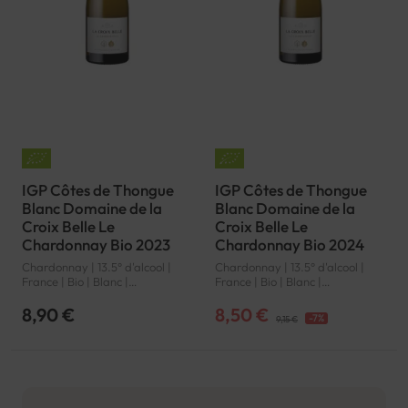
IGP Côtes de Thongue
IGP Côtes de Thongue
Blanc Domaine de la
Blanc Domaine de la
Croix Belle Le
Croix Belle Le
Chardonnay Bio 2023
Chardonnay Bio 2024
Chardonnay | 13.5° d'alcool |
Chardonnay | 13.5° d'alcool |
France | Bio | Blanc |
France | Bio | Blanc |
Languedoc-Roussillon | Côtes
Languedoc-Roussillon | Côtes
de Thongue | IGP
de Thongue | IGP
8,90 €
8,50 €
-7%
9,15 €