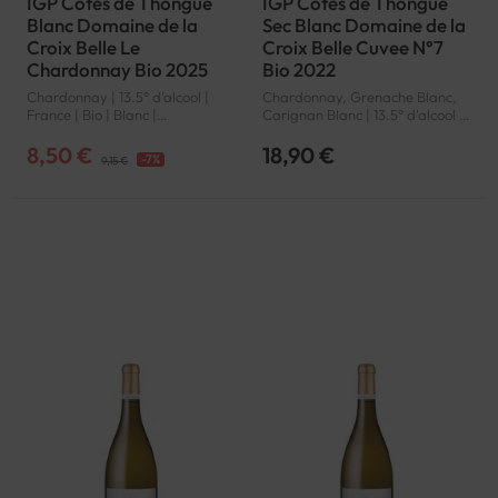
IGP Côtes de Thongue
IGP Côtes de Thongue
Blanc Domaine de la
Sec Blanc Domaine de la
Croix Belle Le
Croix Belle Cuvee N°7
Chardonnay Bio 2025
Bio 2022
Chardonnay | 13.5° d'alcool |
Chardonnay, Grenache Blanc,
France | Bio | Blanc |
Carignan Blanc | 13.5° d'alcool |
Languedoc-Roussillon | Côtes
France | Bio | Blanc |
de Thongue | IGP
Languedoc-Roussillon | Côtes
8,50 €
18,90 €
-7%
9,15 €
de Thongue | IGP