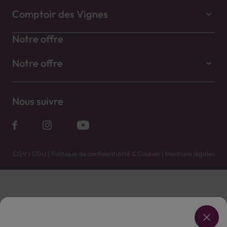
Comptoir des Vignes
Notre offre
Notre offre
Nous suivre
CGV
|
CGU
|
Politique de confidentialité & Cookies
|
Mentions légales
Vente uniquement en caves. Contactez votre caviste pour plus de renseignements.
Les prix et promotions affichés peuvent varier selon le point de vente.
L'ABUS D'ALCOOL EST DANGEREUX POUR LA SANTÉ, À CONSOMMER AVEC MODÉRATION.