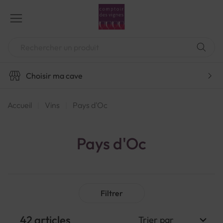
Aller
au
contenu
Chercher
Choisir ma cave
Accueil
Vins
Pays d'Oc
Pays d'Oc
Filtrer
42
articles