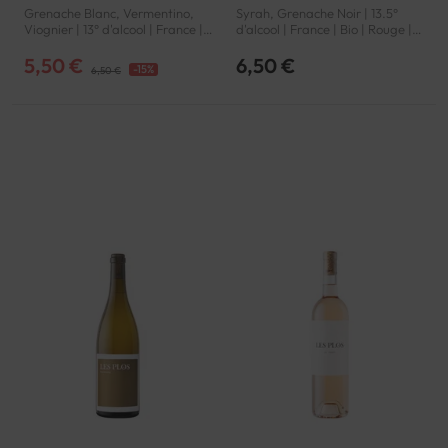
Grenache Blanc, Vermentino,
Syrah, Grenache Noir | 13.5°
Viognier | 13° d'alcool | France |
d'alcool | France | Bio | Rouge |
Bio | Blanc | Languedoc-
Languedoc-Roussillon | Pays
Roussillon | Pays d'Oc | IGP
d'Oc | IGP
5,50 €
6,50 €
-15%
6,50 €