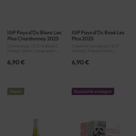
IGP Pays d'Oc Blanc Les
IGP Pays d'Oc Rosé Les
Plos Chardonnay 2025
Plos 2025
Chardonnay | 12.5° d'alcool |
Cabernet Sauvignon | 12.5°
France | Blanc | Languedoc-
d'alcool | France | Rosé |
Roussillon | Pays d'Oc | IGP
Languedoc-Roussillon | Pays
d'Oc | IGP
6,90 €
6,90 €
Pépite
Exclusivité enseigne