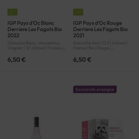
IGP Pays d'Oc Blanc
IGP Pays d'Oc Rouge
Derriere Les Fagots Bio
Derriere Les Fagots Bio
2022
2021
Grenache Blanc, Vermentino,
Grenache Noir | 13.5° d'alcool |
Viognier | 12° d'alcool | France |
France | Bio | Rouge |
Bio | Blanc | Languedoc-
Languedoc-Roussillon | Pays
Roussillon | Pays d'Oc | IGP
d'Oc | IGP
6,50 €
6,50 €
Exclusivité enseigne