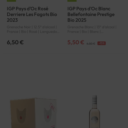
IGP Pays d'Oc Rosé
IGP Pays d'Oc Blanc
Derriere Les Fagots Bio
Bellefontaine Prestige
2023
Bio 2025
Grenache Noir | 12.5° d'alcool |
Grenache Blanc | 13° d'alcool |
France | Bio | Rosé | Languedoc-
France | Bio | Blanc |
Roussillon | Pays d'Oc | IGP
Languedoc-Roussillon | Pays
d'Oc | IGP
6,50 €
5,50 €
-15%
6,50 €