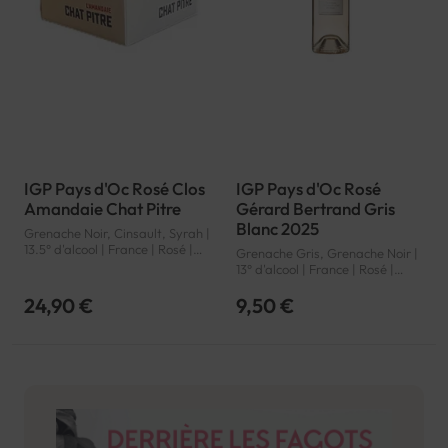
IGP Pays d'Oc Rosé Clos
IGP Pays d'Oc Rosé
Amandaie Chat Pitre
Gérard Bertrand Gris
Blanc 2025
Grenache Noir, Cinsault, Syrah |
13.5° d'alcool | France | Rosé |
Grenache Gris, Grenache Noir |
Languedoc-Roussillon | Pays
13° d'alcool | France | Rosé |
d'Oc | IGP
Languedoc-Roussillon | Pays
d'Oc | IGP
24,90 €
9,50 €