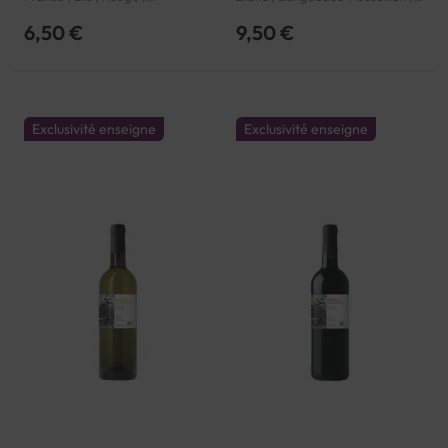
Languedoc-Roussillon | Pays
Pays d'Oc | IGP
d'Oc | IGP
6,50 €
9,50 €
Exclusivité enseigne
Exclusivité enseigne