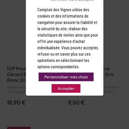
Comptoir des Vignes utilise des
cookies et des informations de
navigation pour assurer la fiabilité et
la sécurité du site, réaliser des
statistiques de visites ainsi que pour
offrir une expérience d'achat
individualisée. Vous pouvez accepter,
refuser ou en savoir plus sur ces
opérations en sélectionnant les
options correspondantes.
IGP Pays d'Oc Rosé
IGP Pays d'Oc Rosé
Gérard Bertrand Gris
Gérard Bertrand Gris
Personnaliser mes choix
Blanc 2025
Blanc 2024
Grenache Gris, Grenache Noir |
Grenache Gris, Grenache Noir |
Accepter
13° d'alcool | France | Rosé |
13° d'alcool | France | Rosé |
Languedoc-Roussillon | Pays
Languedoc-Roussillon | Pays
d'Oc | IGP
d'Oc | IGP
18,90 €
9,50 €