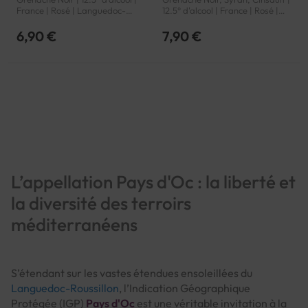
France | Rosé | Languedoc-
12.5° d'alcool | France | Rosé |
Roussillon | Pays d'Oc | IGP
Languedoc-Roussillon | Pays
d'Oc | IGP
6,90 €
7,90 €
Page
L’appellation Pays d'Oc : la liberté et
la diversité des terroirs
méditerranéens
S’étendant sur les vastes étendues ensoleillées du
Languedoc-Roussillon
, l’Indication Géographique
Protégée (IGP)
Pays d'Oc
est une véritable invitation à la