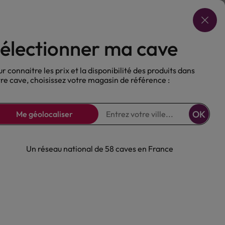
Choisir ma cave
électionner ma cave
ux
Nos Bières
Sans alcool
r connaitre les prix et la disponibilité des produits dans
re cave, choisissez votre magasin de référence :
OK
Me géolocaliser
Un réseau national de 58 caves en France
ds Mets-Vins