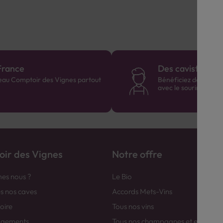
France
Des cavistes à v
eau Comptoir des Vignes partout
Bénéficiez de consei
avec le sourire :)
ir des Vignes
Notre offre
es nous ?
Le Bio
es nos caves
Accords Mets-Vins
toire
Tous nos vins
agements
Tous nos champagnes et efferver