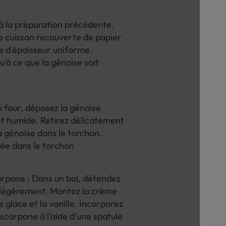
 à la préparation précédente.
de cuisson recouverte de papier
e d'épaisseur uniforme.
u'à ce que la génoise soit
du four, déposez la génoise
t humide. Retirez délicatement
la génoise dans le torchon.
ulée dans le torchon
rpone : Dans un bol, détendez
 légèrement. Montez la crème
e glace et la vanille. Incorporez
scarpone à l'aide d'une spatule