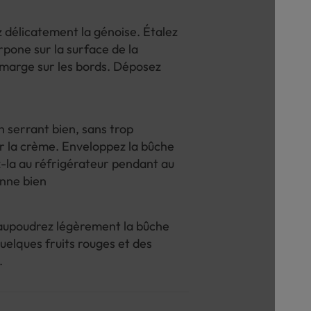
 délicatement la génoise. Étalez
one sur la surface de la
e marge sur les bords. Déposez
n serrant bien, sans trop
ir la crème. Enveloppez la bûche
z-la au réfrigérateur pendant au
enne bien
saupoudrez légèrement la bûche
uelques fruits rouges et des
.