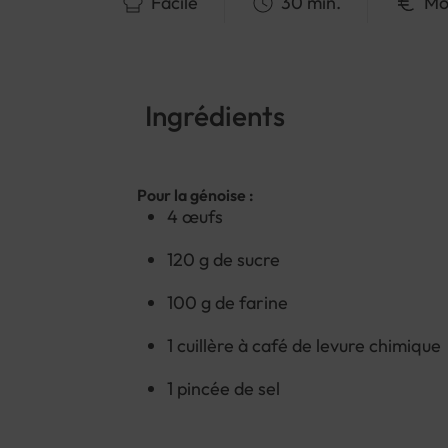
Facile
30 min.
Mo
Ingrédients
Pour la génoise :
4 œufs
120 g de sucre
100 g de farine
1 cuillère à café de levure chimique
1 pincée de sel