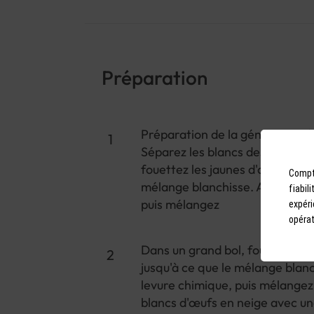
Préparation
Préparation de la génoise : Préc
Séparez les blancs des jaunes 
fouettez les jaunes d'œufs avec 
Compto
mélange blanchisse. Ajoutez la 
fiabil
puis mélangez
expéri
opérat
Dans un grand bol, fouettez les
jusqu'à ce que le mélange blanch
levure chimique, puis mélangez
blancs d'œufs en neige avec un