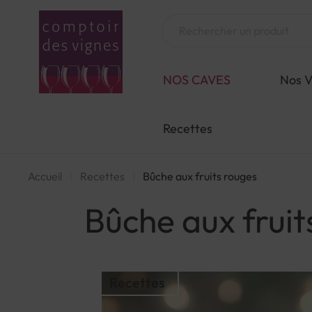
Aller
au
Chercher
contenu
NOS CAVES
Nos V
Recettes
Accueil
Recettes
Bûche aux fruits rouges
Bûche aux fruit
Recettes