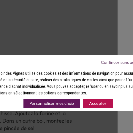
hauffez le four à 180°C (th. 6).
Continuer sans a
d'œufs. Dans un grand bol,
le sucre jusqu'à ce que le
ir des Vignes utilise des cookies et des informations de navigation pour assur
farine et la levure chimique,
ité et la sécurité du site, réaliser des statistiques de visites ainsi que pour offri
ence d'achat individualisée. Vous pouvez accepter, refuser ou en savoir plus su
ions en sélectionnant les options correspondantes.
Personnaliser mes choix
Accepter
 jaunes d'œufs avec le sucre
isse. Ajoutez la farine et la
. Dans un autre bol, montez les
e pincée de sel