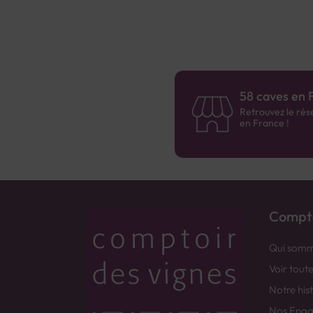
58 caves en 
Retrouvez le rés
en France !
Compto
Qui somm
Voir tout
Notre his
Nos Eng