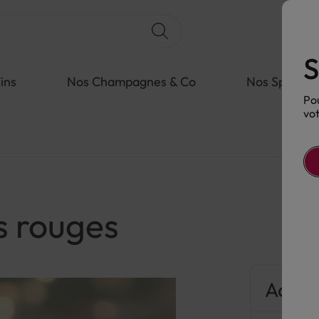
S
ins
Nos Champagnes & Co
Nos Spiritue
Pou
vot
s rouges
Accor