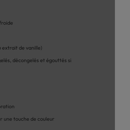
froide
u extrait de vanille)
gelés, décongelés et égouttés si
oration
ur une touche de couleur