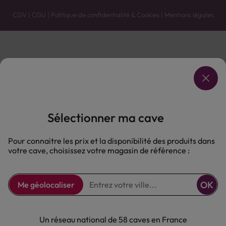
CGV
|
CGU
|
Politique de confidentialité & Cookies
|
Mentions légales
Vente uniquement en caves. Contactez votre caviste pour plus de renseignements.
Les prix et promotions affichés peuvent varier selon le point de vente.
L'ABUS D'ALCOOL EST DANGEREUX POUR LA SANTÉ, À CONSOMMER AVEC MODÉRATION.
Sélectionner ma cave
Pour connaitre les prix et la disponibilité des produits dans
votre cave, choisissez votre magasin de référence :
OK
Me géolocaliser
Un réseau national de 58 caves en France
16.90 €