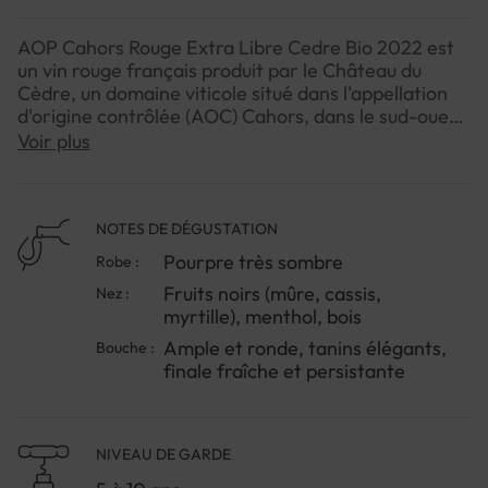
AOP Cahors Rouge Extra Libre Cedre Bio 2022 est
un vin rouge français produit par le Château du
Cèdre, un domaine viticole situé dans l'appellation
d'origine contrôlée (AOC) Cahors, dans le sud-ouest
de la France. Le vin est composé de 90 % de Malbec,
Voir plus
5 % de Merlot et 5 % de Tannat. Les raisins
proviennent de vignes âgées de 15 à 30 ans
cultivées sur des sols de cônes d'éboulis calcaires et
de Hautes terrasses du Mindel. Le vin est vinifié
NOTES DE DÉGUSTATION
sans ajout de sulfites et élevé pendant 12 mois en
Pourpre très sombre
Robe :
fûts de chêne. Le vin présente une robe pourpre
Fruits noirs (mûre, cassis,
Nez :
très sombre, opaque même. Au nez, on découvre
myrtille), menthol, bois
des arômes fins et frais de fruits noirs (mûre, cassis,
myrtille), de menthol et de bois. La bouche est
Ample et ronde, tanins élégants,
Bouche :
ample et ronde, avec des tanins élégants et une
finale fraîche et persistante
finale fraîche et persistante. Ce vin est idéal à
déguster avec des viandes rouges grillées, des
gibiers et des fromages corsés.
NIVEAU DE GARDE