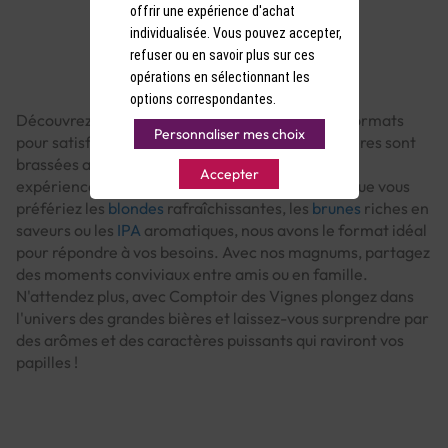
offrir une expérience d'achat
individualisée. Vous pouvez accepter,
refuser ou en savoir plus sur ces
opérations en sélectionnant les
options correspondantes.
Découvrez notre sélection de bières en grands formats
Personnaliser mes choix
pour satisfaire votre soif de dégustation ! Nos bières sont
brassées avec passion et expertise, offrant une
Accepter
expérience gustative unique à chaque gorgée. Que vous
préfériez les
blondes
rafraîchissantes, les
brunes
riches en
saveurs ou les
IPA
aromatiques, nous avons le format idéal
pour répondre à vos besoins. Avec nos magnums, partagez
des moments conviviaux entre amis ou en famille.
N'attendez plus, avec Comptoir des Vignes plongez dans
l'univers des grandes bières et laissez-vous surprendre par
des arômes et des caractères puissants qui raviront vos
papilles !