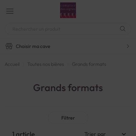
Aller
au
contenu
Chercher
Choisir ma cave
Accueil
Toutes nos bières
Grands formats
Grands formats
Filtrer
1
article