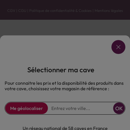
CGV
|
CGU
|
Politique de confidentialité & Cookies
|
Mentions légales
Vente uniquement en caves. Contactez votre caviste pour plus de renseignements.
Les prix et promotions affichés peuvent varier selon le point de vente.
L'ABUS D'ALCOOL EST DANGEREUX POUR LA SANTÉ, À CONSOMMER AVEC MODÉRATION.
Sélectionner ma cave
Pour connaitre les prix et la disponibilité des produits dans
votre cave, choisissez votre magasin de référence :
OK
Me géolocaliser
Un réseau national de 58 caves en France