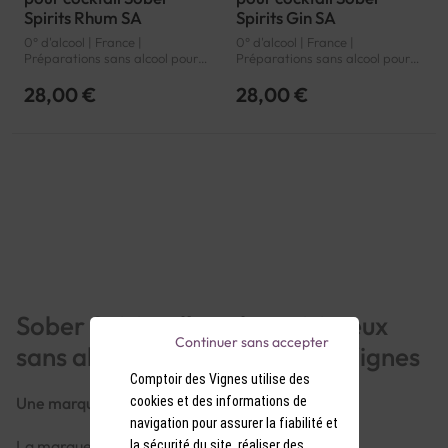
Spirits Rhum SA
Spirits Gin SA
0° d'alcool | France |
0° d'alcool | France |
Préparations sans alcool pour
Préparations sans alcool pour
cocktail
cocktail
28,00 €
28,00 €
Sober Spirits : l'art des spiritueux
Continuer sans accepter
sans alcool au Comptoir des Vignes
Comptoir des Vignes utilise des
cookies et des informations de
Une marque française innovante et engagée
navigation pour assurer la fiabilité et
La marque
Sober Spirits
est née de la volonté de
la sécurité du site, réaliser des