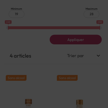
Minimum
Maximum
19€
28€
Appliquer
4
articles
Sans alcool
Sans alcool