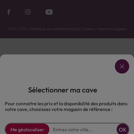
CGV
|
CGU
|
Politique de confidentialité & Cookies
|
Mentions légales
Vente uniquement en caves. Contactez votre caviste pour plus de renseignements.
Les prix et promotions affichés peuvent varier selon le point de vente.
L'ABUS D'ALCOOL EST DANGEREUX POUR LA SANTÉ, À CONSOMMER AVEC MODÉRATION.
Sélectionner ma cave
Pour connaitre les prix et la disponibilité des produits dans
votre cave, choisissez votre magasin de référence :
OK
Me géolocaliser