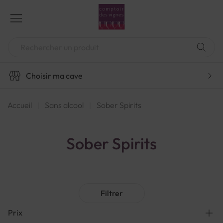
Aller
au
contenu
Chercher
Choisir ma cave
Accueil
Sans alcool
Sober Spirits
Sober Spirits
Filtrer
Prix