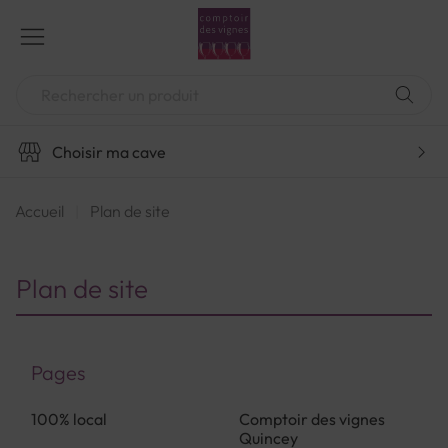
Aller
au
contenu
Chercher
Choisir ma cave
Accueil
Plan de site
Plan de site
Pages
100% local
Comptoir des vignes
Quincey