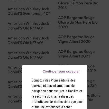
Gloire De Mon Pere Bio
2018
American Whiskey Jack
Daniel'S Gentleman 40°
AOP Bergerac Rouge
Gloire de Mon Pere Bio
American Whiskey Jack
2020
Daniel'S Old N°7 40°
AOP Bergerac Rouge
American Whiskey Jack
Vigne Albert 2020
Daniel'S Old N°7 40°
AOP Bergerac Rouge
American Whiskey Jack
Vigne Albert 2022
Daniel'S Old N°7 40°
AOP Bergerac Rouge
American Whiskey Jack
Vigne Albert Bio 2019
Continuer sans accepter
Daniel'S Old N°7 40°
AOP Bergerac Rouge
Comptoir des Vignes utilise des
American Whiskey Jack
Vigne Albert Bio 2024
cookies et des informations de
Daniel'S Old N°7 40°
navigation pour assurer la fiabilité et
AOP Bergerac Sec Blanc
American Whiskey Jack
la sécurité du site, réaliser des
Cuvee Des Conti Bio
Daniel'S Old N°7 40°
statistiques de visites ainsi que pour
2019
offrir une expérience d'achat