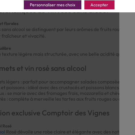
Personnaliser mes choix
Accepter
téristiques du vin rosé sans alcool
et florales
 sans alcool se distinguent par leurs arômes de fruits rouges fra
 fraîcheur et vivacité.
ilibre
e texture légère mais structurée, avec une belle acidité qui fait 
mets et vin rosé sans alcool
ats légers : parfait pour accompagner salades composées, légum
 et poissons : idéal avec des crustacés et poissons blancs.
 : se marie avec des fromages frais, mozzarella et chèvre.
tés : complète à merveille les tartes aux fruits rouges ou aux ag
tion exclusive Comptoir des Vignes
l Rosé
ool
Rosé dévoile une robe claire et élégante avec des notes vives