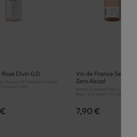
 Rosé Divin 0.0
Vin de France Sec Ros
Zero Alcool
ôt, Gamay | 0° d'alcool | France |
| Touraine | VSIG
Merlot, Cabernet Franc | 0° d'alcoo
Rosé | Sud-Ouest | Vin de France |
 €
7,90 €