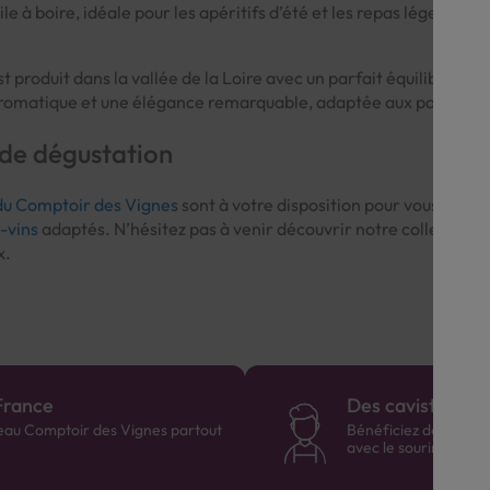
ile à boire, idéale pour les apéritifs d’été et les repas légers.
t produit dans la vallée de la Loire avec un parfait équilibre entr
omatique et une élégance remarquable, adaptée aux palais les 
 de dégustation
du Comptoir des Vignes
sont à votre disposition pour vous orient
-vins
adaptés. N’hésitez pas à venir découvrir notre collection e
x.
France
Des cavistes à v
eau Comptoir des Vignes partout
Bénéficiez de consei
avec le sourire :)