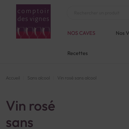
Aller
au
Chercher
contenu
NOS CAVES
Nos V
Recettes
Accueil
Sans alcool
Vin rosé sans alcool
Vin rosé
sans