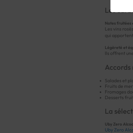
Les carac
Notes fruitées 
Les vins rosés
qui apportent
Légèreté et équ
Ils offrent un
Accords 
Salades et pl
Fruits de mer
Fromages doux
Desserts frui
La sélec
Uby Zero Alcoo
Uby Zero Alc