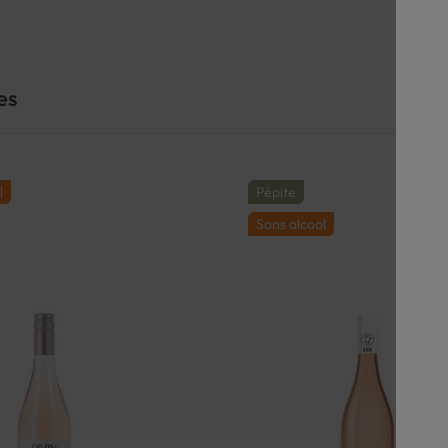
es
l
Pépite
Sans alcool