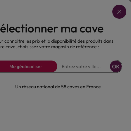
Choisir ma cave
électionner ma cave
ux
Nos Bières
Sans alcool
r connaitre les prix et la disponibilité des produits dans
re cave, choisissez votre magasin de référence :
OK
Me géolocaliser
Un réseau national de 58 caves en France