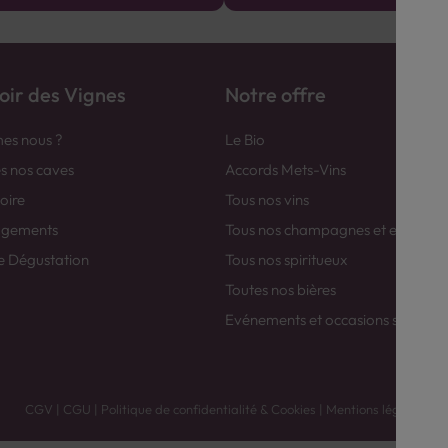
ir des Vignes
Notre offre
es nous ?
Le Bio
es nos caves
Accords Mets-Vins
toire
Tous nos vins
agements
Tous nos champagnes et efferver
e Dégustation
Tous nos spiritueux
Toutes nos bières
Evénements et occasions spéciale
CGV
|
CGU
|
Politique de confidentialité & Cookies
|
Mentions légales