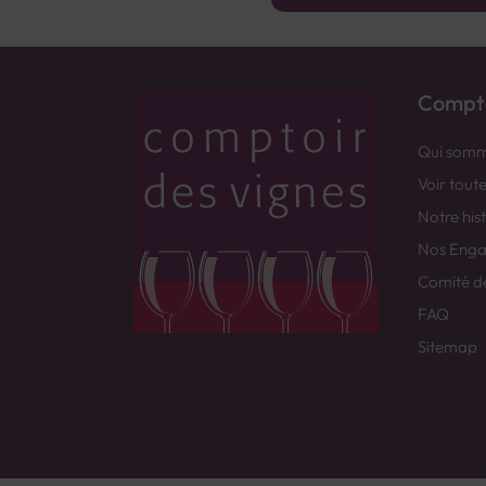
Compto
Qui somm
Voir tout
Notre his
Nos Eng
Comité d
FAQ
Sitemap