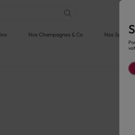
S
ins
Nos Champagnes & Co
Nos Spiritue
Pou
vot