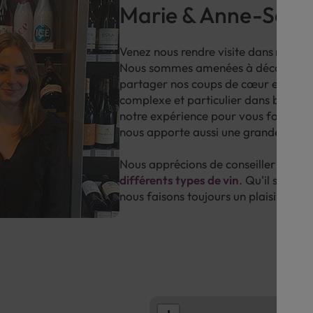
Marie & Anne-Soph
Venez nous rendre visite dans
notre c
Nous sommes amenées à découvrir et
partager nos coups de cœur et nos c
complexe et particulier dans beaucou
notre expérience pour vous fournir n
nous apporte aussi une grande fierté
Nous apprécions de conseiller nos cli
différents types de vin
. Qu'il s'agiss
nous faisons toujours un plaisir de t