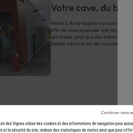
Votre cave, du bon v
Marie & Anne-Sophie vos cavistes Co
afin de vous proposer une large sélec
spiritueux ainsi que des bières de spéc
Restez informé sur les nouveautés d
Continuer sans a
ir des Vignes utilise des cookies et des informations de navigation pour assur
de vin d'Alsace, c'est comme une robe lé
ité et la sécurité du site, réaliser des statistiques de visites ainsi que pour offri