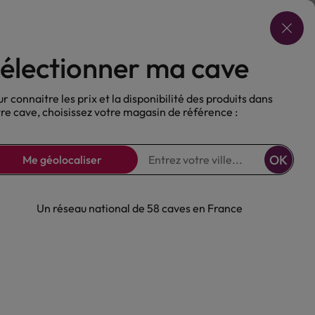
Choisir ma cave
électionner ma cave
ux
Nos Bières
Sans alcool
r connaitre les prix et la disponibilité des produits dans
re cave, choisissez votre magasin de référence :
OK
Me géolocaliser
Un réseau national de 58 caves en France
à Rixheim