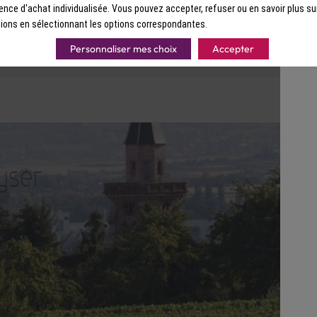
ence d'achat individualisée. Vous pouvez accepter, refuser ou en savoir plus su
 le rayon de soleil qui vient égayer la vie
ions en sélectionnant les options correspondantes.
Personnaliser mes choix
Accepter
caviste