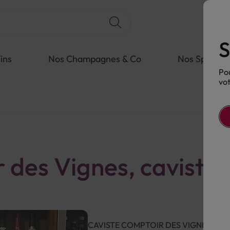
S
ins
Nos Champagnes & Co
Nos Spiritue
Pou
vot
 des Vignes, caviste 
CAVISTE COMPTOIR DES VIGNES