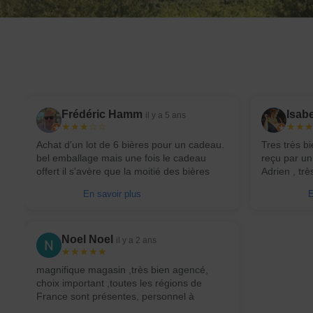
Frédéric Hamm
Isab
il y a 5 ans
★★★☆☆
★★
Achat d'un lot de 6 bières pour un cadeau.
Tres très b
bel emballage mais une fois le cadeau
reçu par u
offert il s'avère que la moitié des bières
Adrien , tr
affichent une date de péremption dans les
venons de B
En savoir plus
E
5 jours suivants. Le commerçant a réagi
de Noël et 
professionnellement et a proposé une
bon choix d
nouvelle composition. Merci
les vins de
petit soin b
Noel Noel
il y a 2 ans
★★★★★
magnifique magasin ,très bien agencé,
choix important ,toutes les régions de
France sont présentes, personnel à
l'écoute et compétent, des prix corrects