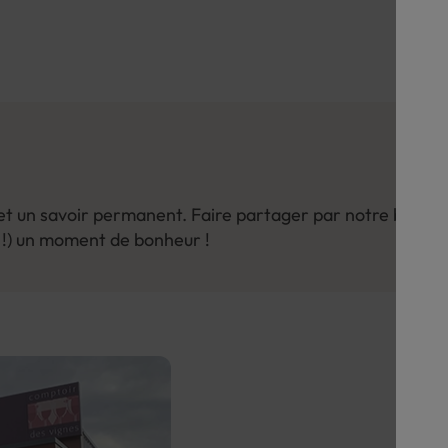
n et un savoir permanent. Faire partager par notre biais,
a !) un moment de bonheur !