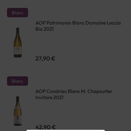
Blanc
AOP Patrimonio Blanc Domaine Leccia
Bio 2021
27,90 €
Blanc
AOP Condrieu Blanc M. Chapoutier
Invitare 2021
42,90 €