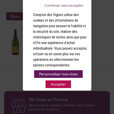
Continuer sans accepter
Comptoir des Vignes utilise des
Blanc
cookies et des informations de
AOP Vouvray Blanc Réserve de
navigation pour assurer la fiabilité et
Charmigny 2022
la sécurité du site, réaliser des
statistiques de visites ainsi que pour
offrir une expérience d'achat
individualisée. Vous pouvez accepter,
refuser ou en savoir plus sur ces
8,90 €
opérations en sélectionnant les
options correspondantes.
Personnaliser mes choix
Accepter
58 caves en France
Retrouvez le réseau Comptoir des Vignes
partout en France !