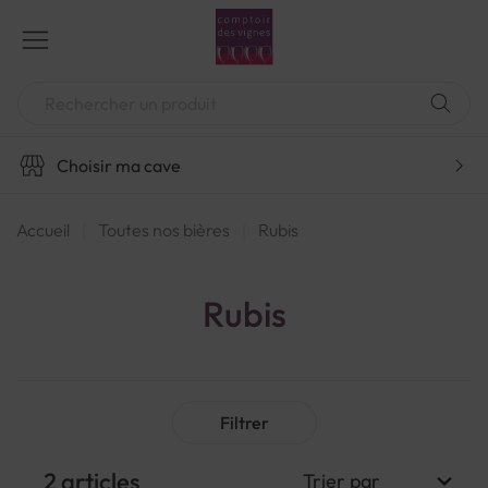
Aller
au
contenu
Chercher
Choisir ma cave
Accueil
Toutes nos bières
Rubis
Rubis
Filtrer
2
articles