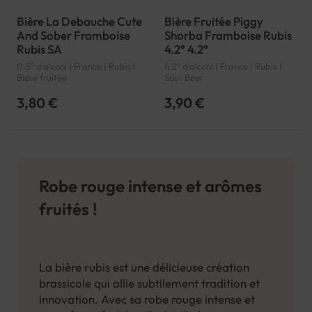
Bière La Debauche Cute
Bière Fruitée Piggy
And Sober Framboise
Shorba Framboise Rubis
Rubis SA
4.2° 4.2°
0.5° d'alcool | France | Rubis |
4.2° d'alcool | France | Rubis |
Bière fruitée
Sour Beer
3,80 €
3,90 €
Robe rouge intense et arômes
fruités !
La bière rubis est une délicieuse création
brassicole qui allie subtilement tradition et
innovation. Avec sa robe rouge intense et