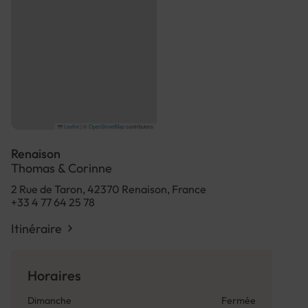
Leaflet
|
©
OpenStreetMap
contributors
Renaison
Thomas & Corinne
2 Rue de Taron, 42370 Renaison, France
+33 4 77 64 25 78
Itinéraire
Horaires
Dimanche
Fermée