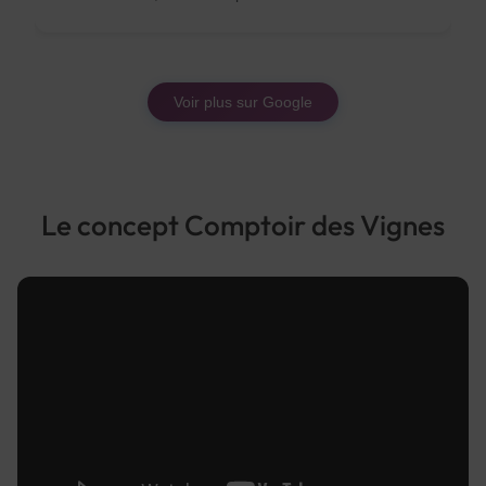
Françoise Bernard-vernassiere
il y a un an
Voir plus sur Google
★★★★☆
L'accueil sympathique, le lieu et la multitude de
boissons font du Comptoir des Vignes une adresse
incontournable de la Côte Roannaise ! Idéal pour des
cadeaux pour tous les budgets !
Le concept Comptoir des Vignes
NL
il y a 8 mois
★★★★★
Toujours un plaisir de venir dans cette cave, des
conseils au top des produits au top 🙏🏻