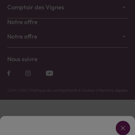
Comptoir des Vignes
Notre offre
Notre offre
Nous suivre
CGV
|
CGU
|
Politique de confidentialité & Cookies
|
Mentions légales
Vente uniquement en caves. Contactez votre caviste pour plus de renseignements.
Les prix et promotions affichés peuvent varier selon le point de vente.
L'ABUS D'ALCOOL EST DANGEREUX POUR LA SANTÉ, À CONSOMMER AVEC MODÉRATION.