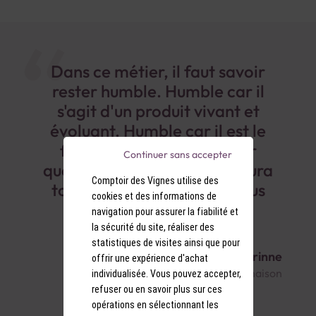
Dans ce métier, il faut savoir
rester humble. Humble car il
s'agit d'un produit vivant et
évoluant. Humble car il est le
fruit d'un long travail pour
Continuer sans accepter
quelqu'un. Humble car il y aura
Comptoir des Vignes utilise des
toujours plus pointu que vous
cookies et des informations de
dans un domaine.
navigation pour assurer la fiabilité et
la sécurité du site, réaliser des
statistiques de visites ainsi que pour
Thomas & Corinne
offrir une expérience d'achat
cavistes au Comptoir des Vignes Renaison
individualisée. Vous pouvez accepter,
refuser ou en savoir plus sur ces
opérations en sélectionnant les