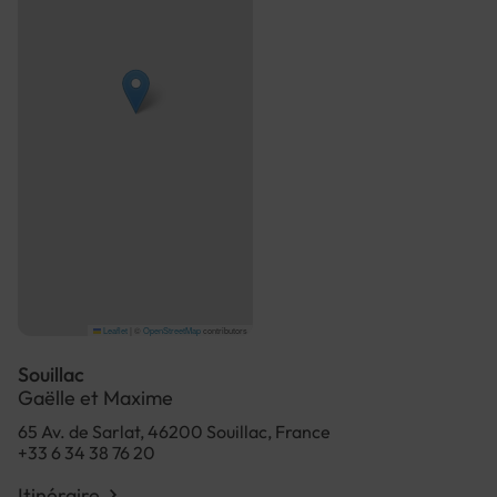
Leaflet
|
©
OpenStreetMap
contributors
Souillac
Gaëlle et Maxime
65 Av. de Sarlat, 46200 Souillac, France
+33 6 34 38 76 20
Itinéraire