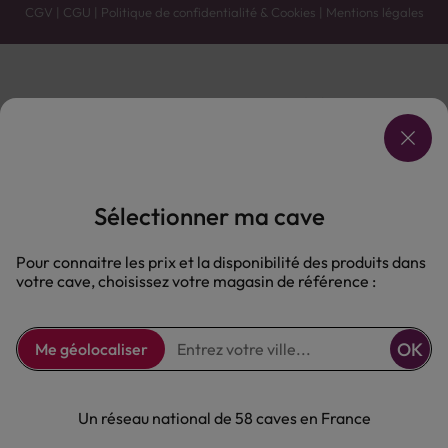
CGV
|
CGU
|
Politique de confidentialité & Cookies
|
Mentions légales
Vente uniquement en caves. Contactez votre caviste pour plus de renseignements.
Les prix et promotions affichés peuvent varier selon le point de vente.
L'ABUS D'ALCOOL EST DANGEREUX POUR LA SANTÉ, À CONSOMMER AVEC MODÉRATION.
Sélectionner ma cave
Pour connaitre les prix et la disponibilité des produits dans
votre cave, choisissez votre magasin de référence :
OK
Me géolocaliser
Un réseau national de 58 caves en France