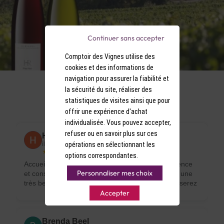
Continuer sans accepter
Comptoir des Vignes utilise des
cookies et des informations de
navigation pour assurer la fiabilité et
la sécurité du site, réaliser des
4.6
statistiques de visites ainsi que pour
★★★★
★
• 94 avis sur
offrir une expérience d'achat
individualisée. Vous pouvez accepter,
refuser ou en savoir plus sur ces
Heudeleine Arnaud
opérations en sélectionnant les
il y a 3 semaines
★★★★★
options correspondantes.
Accueil chaleureux et très sympathique. Compétence
Personnaliser mes choix
et conseils judicieux. De vrais professionnelles et une
très belle boutique que je recommande. Vous ne serez
Accepter
pas déçus.
Brenda Beel