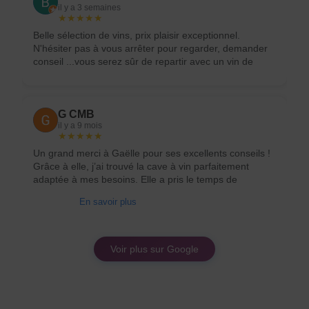
il y a 3 semaines
★★★★★
Belle sélection de vins, prix plaisir exceptionnel.
N'hésiter pas à vous arrêter pour regarder, demander
conseil ...vous serez sûr de repartir avec un vin de
qualité pour toutes les bourses.
G CMB
il y a 9 mois
★★★★★
Un grand merci à Gaëlle pour ses excellents conseils !
Grâce à elle, j’ai trouvé la cave à vin parfaitement
adaptée à mes besoins. Elle a pris le temps de
m’expliquer les différences entre les modèles, m’a
En savoir plus
orienté vers un produit de qualité et surtout au meilleur
rapport qualité/prix.
Valentin Lpne
Voir plus sur Google
il y a 3 semaines
★★★★★
Très bon conseil pour les vins de la région, beaucoup
de références Accueil au top, merci 🙏🏽