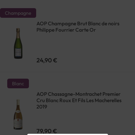
Champagne
AOP Champagne Brut Blanc de noirs
Philippe Fourrier Carte Or
24,90 €
Blanc
AOP Chassagne-Montrachet Premier
Cru Blanc Roux Et Fils Les Macherelles
2019
79,90 €