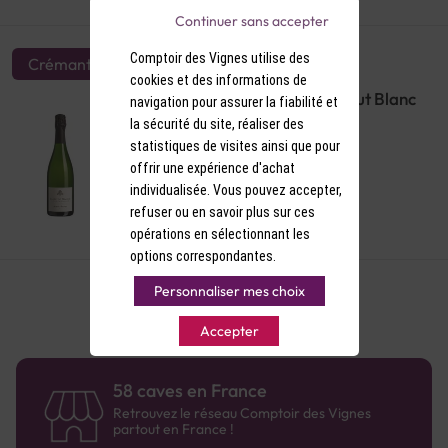
Continuer sans accepter
Comptoir des Vignes utilise des
Crémant
cookies et des informations de
AOP Crémant de Bourgogne Brut Blanc
navigation pour assurer la fiabilité et
Albert Sounit
la sécurité du site, réaliser des
statistiques de visites ainsi que pour
offrir une expérience d'achat
individualisée. Vous pouvez accepter,
refuser ou en savoir plus sur ces
16,90 €
opérations en sélectionnant les
options correspondantes.
Personnaliser mes choix
Accepter
58 caves en France
Retrouvez le réseau Comptoir des Vignes
partout en France !