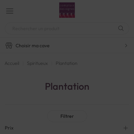
Aller
au
contenu
Chercher
Choisir ma cave
Accueil
Spiritueux
Plantation
Plantation
Filtrer
Prix