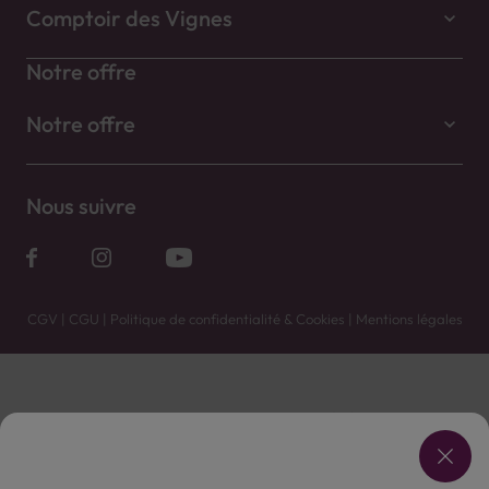
Comptoir des Vignes
Notre offre
Notre offre
Nous suivre
CGV
|
CGU
|
Politique de confidentialité & Cookies
|
Mentions légales
Vente uniquement en caves. Contactez votre caviste pour plus de renseignements.
Les prix et promotions affichés peuvent varier selon le point de vente.
L'ABUS D'ALCOOL EST DANGEREUX POUR LA SANTÉ, À CONSOMMER AVEC MODÉRATION.