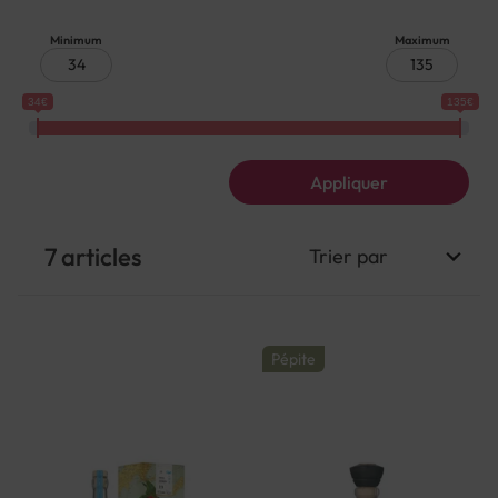
Minimum
Maximum
34€
135€
Appliquer
7
articles
Pépite