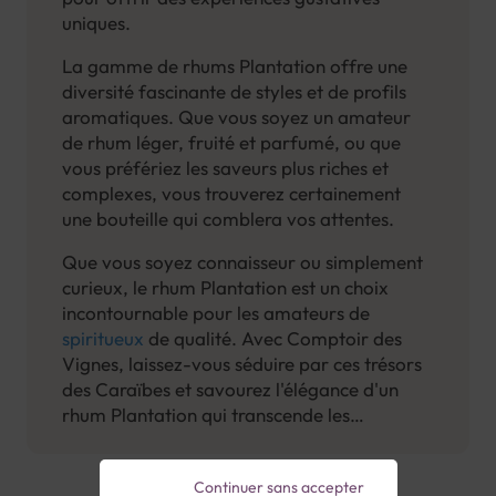
uniques.
La gamme de rhums Plantation offre une
diversité fascinante de styles et de profils
aromatiques. Que vous soyez un amateur
de rhum léger, fruité et parfumé, ou que
vous préfériez les saveurs plus riches et
complexes, vous trouverez certainement
une bouteille qui comblera vos attentes.
Que vous soyez connaisseur ou simplement
curieux, le rhum Plantation est un choix
incontournable pour les amateurs de
spiritueux
de qualité. Avec Comptoir des
Vignes, laissez-vous séduire par ces trésors
des Caraïbes et savourez l'élégance d'un
rhum Plantation qui transcende les
frontières.
Continuer sans accepter