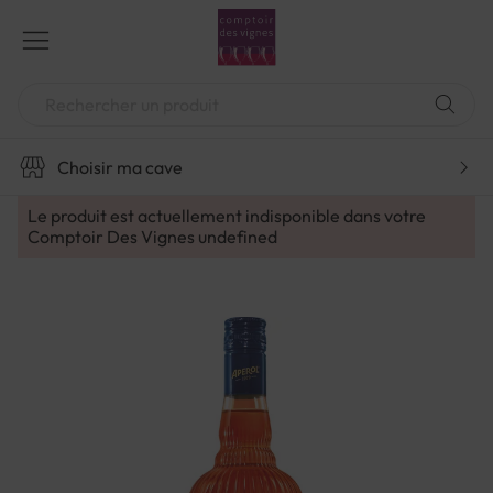
Aller
au
contenu
Chercher
Choisir ma cave
Le produit est actuellement indisponible dans votre
Comptoir Des Vignes
undefined