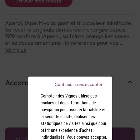
Trouver mon caviste
Aperol, lAperitivo au goût et à la couleur inimitable.
Sa recette originale demeurée inchangée depuis
1919 confère à lAperol, sa teinte orange lumineuse
et sa douce amertume : la référence pour vos
Apérol Spritz.
Voir plus
Accords Mets & Vins
Continuer sans accepter
Comptoir des Vignes utilise des
cookies et des informations de
navigation pour assurer la fiabilité et
la sécurité du site, réaliser des
statistiques de visites ainsi que pour
offrir une expérience d'achat
58 caves en France
individualisée. Vous pouvez accepter,