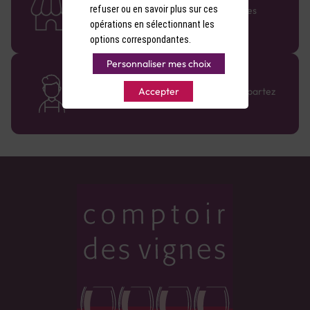
refuser ou en savoir plus sur ces
Retrouvez le réseau Comptoir des Vignes
partout en France !
opérations en sélectionnant les
options correspondantes.
Personnaliser mes choix
Des cavistes à votre écoute
Bénéficiez de conseils sur-mesure et repartez
Accepter
avec le sourire :)