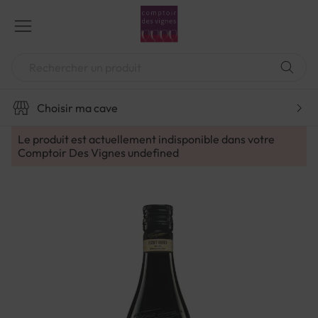
Aller
au
contenu
Chercher
Choisir ma cave
Le produit est actuellement indisponible dans votre
Comptoir Des Vignes
undefined