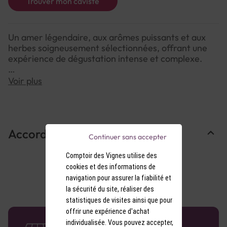
Trouver mon caviste
Un amer légendaire, aux arômes puissants et aux
herbes soigneusement sélectionnées, offrant une
expérience de dégustation intense et complexe.
Voir plus
NOTE DE DÉGUSTATION :
Couleur : Ambre foncé, presque sombre, d’une
grande profondeur.
Arômes : Nez riche et herbacé, avec des notes de
Accords Mets & Vins
menthe, de camomille, de myrrhe, et un léger
Continuer sans accepter
accent de caramel.
Saveurs : Attaque pleine, marquée par des saveurs
Comptoir des Vignes utilise des
de plantes médicinales et d’épices, avec une finale
cookies et des informations de
amère persistante.
navigation pour assurer la fiabilité et
la sécurité du site, réaliser des
statistiques de visites ainsi que pour
offrir une expérience d'achat
58 caves en France
individualisée. Vous pouvez accepter,