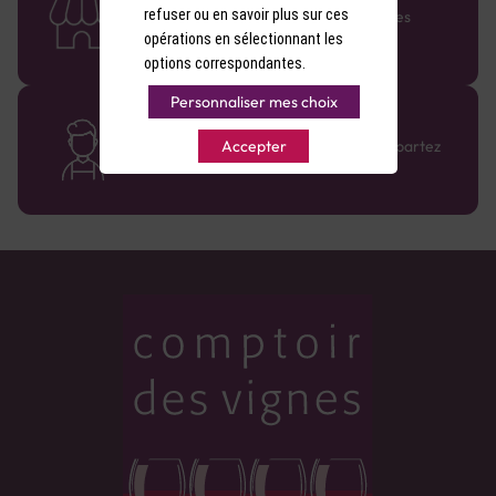
refuser ou en savoir plus sur ces
Retrouvez le réseau Comptoir des Vignes
partout en France !
opérations en sélectionnant les
options correspondantes.
Personnaliser mes choix
Des cavistes à votre écoute
Bénéficiez de conseils sur-mesure et repartez
Accepter
avec le sourire :)