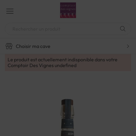
Aller
au
contenu
Chercher
Choisir ma cave
Le produit est actuellement indisponible dans votre
Comptoir Des Vignes
undefined