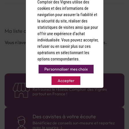
Comptoir des Vignes utilise des
cookies et des informations de
navigation pour assurer la fiabilité et
la sécurité du site, réaliser des
statistiques de visites ainsi que pour
Ma liste d'achats
offrir une expérience d'achat
individualisée. Vous pouvez accepter,
Vous n’avez aucun article dans votre liste d'achats.
refuser ou en savoir plus sur ces
opérations en sélectionnant les
options correspondantes.
Personnaliser mes choix
Accepter
58 caves en France
Retrouvez le réseau Comptoir des Vignes
partout en France !
Des cavistes à votre écoute
Bénéficiez de conseils sur-mesure et repartez
avec le sourire :)