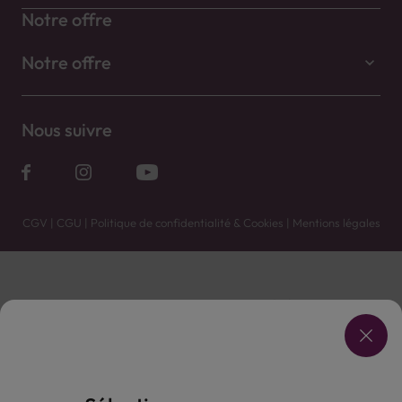
Notre offre
Notre offre
Nous suivre
CGV
|
CGU
|
Politique de confidentialité & Cookies
|
Mentions légales
Vente uniquement en caves. Contactez votre caviste pour plus de renseignements.
Les prix et promotions affichés peuvent varier selon le point de vente.
L'ABUS D'ALCOOL EST DANGEREUX POUR LA SANTÉ, À CONSOMMER AVEC MODÉRATION.