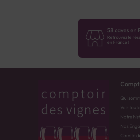
58 caves en 
Retrouvez le rés
en France !
Compto
Qui somm
Voir tout
Notre his
Nos Eng
Comité d