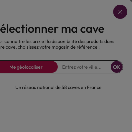
Choisir ma cave
électionner ma cave
ux
Nos Bières
Sans alcool
r connaitre les prix et la disponibilité des produits dans
re cave, choisissez votre magasin de référence :
OK
Me géolocaliser
Un réseau national de 58 caves en France
esses Rouge