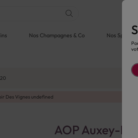
S
ins
Nos Champagnes & Co
Nos Spiritue
Pou
vot
020
oir Des Vignes
undefined
AOP Auxey-Dur