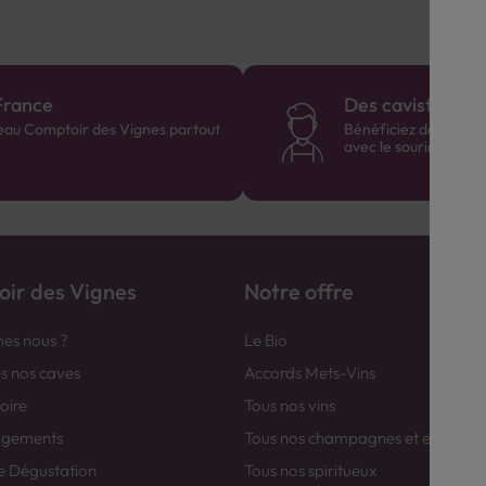
France
Des cavistes à v
eau Comptoir des Vignes partout
Bénéficiez de consei
avec le sourire :)
ir des Vignes
Notre offre
es nous ?
Le Bio
es nos caves
Accords Mets-Vins
toire
Tous nos vins
agements
Tous nos champagnes et efferver
e Dégustation
Tous nos spiritueux