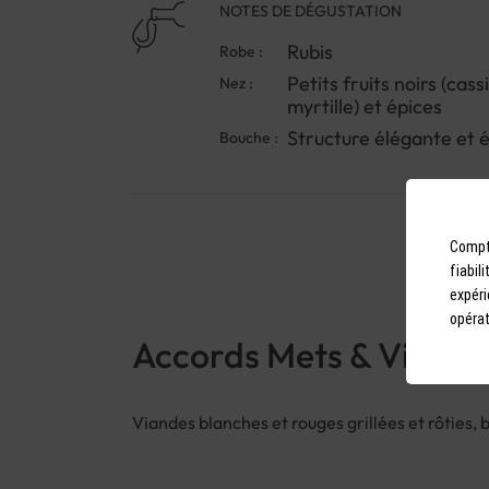
NOTES DE DÉGUSTATION
Rubis
Robe :
Petits fruits noirs (cass
Nez :
myrtille) et épices
Structure élégante et é
Bouche :
Compto
fiabil
expéri
opérat
Accords Mets & Vins
Viandes blanches et rouges grillées et rôties, b