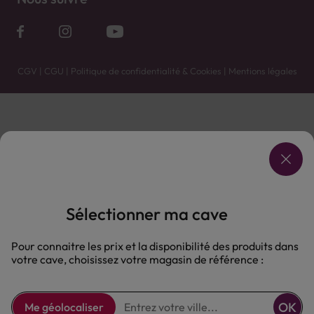
CGV
|
CGU
|
Politique de confidentialité & Cookies
|
Mentions légales
Vente uniquement en caves. Contactez votre caviste pour plus de renseignements.
Les prix et promotions affichés peuvent varier selon le point de vente.
L'ABUS D'ALCOOL EST DANGEREUX POUR LA SANTÉ, À CONSOMMER AVEC MODÉRATION.
Sélectionner ma cave
Pour connaitre les prix et la disponibilité des produits dans
votre cave, choisissez votre magasin de référence :
OK
Me géolocaliser