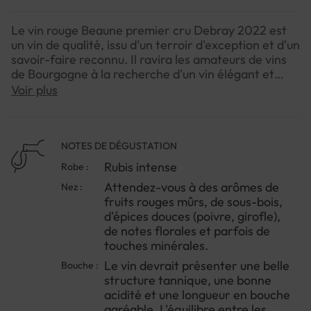
Le vin rouge Beaune premier cru Debray 2022 est
un vin de qualité, issu d'un terroir d'exception et d'un
savoir-faire reconnu. Il ravira les amateurs de vins
de Bourgogne à la recherche d'un vin élégant et
complexe.Beaune Premier Cru est l'une des
Voir plus
appellations les plus reconnues de Bourgogne. Les
vins de cette catégorie sont réputés pour leur
complexité aromatique et leur potentiel de
garde.Ce domaine viticole est réputé pour son
NOTES DE DÉGUSTATION
savoir-faire et sa passion pour le vin. Ils travaillent
Rubis intense
Robe :
en agriculture biologique depuis 2020, ce qui
Attendez-vous à des arômes de
Nez :
garantit des vins respectueux de l'environnement et
fruits rouges mûrs, de sous-bois,
du terroir.
d'épices douces (poivre, girofle),
de notes florales et parfois de
touches minérales.
Le vin devrait présenter une belle
Bouche :
structure tannique, une bonne
acidité et une longueur en bouche
agréable. L'équilibre entre les