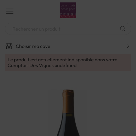
Aller
au
contenu
Chercher
Choisir ma cave
Le produit est actuellement indisponible dans votre
Comptoir Des Vignes
undefined