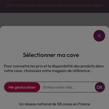
CGV
|
CGU
|
Politique de confidentialité & Cookies
|
Mentions légales
Vente uniquement en caves. Contactez votre caviste pour plus de renseignements.
Les prix et promotions affichés peuvent varier selon le point de vente.
L'ABUS D'ALCOOL EST DANGEREUX POUR LA SANTÉ, À CONSOMMER AVEC MODÉRATION.
Sélectionner ma cave
Pour connaitre les prix et la disponibilité des produits dans
votre cave, choisissez votre magasin de référence :
OK
Me géolocaliser
Un réseau national de 58 caves en France