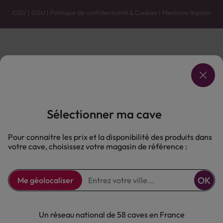
CGV
|
CGU
|
Politique de confidentialité & Cookies
|
Mentions légales
Vente uniquement en caves. Contactez votre caviste pour plus de renseignements.
Les prix et promotions affichés peuvent varier selon le point de vente.
L'ABUS D'ALCOOL EST DANGEREUX POUR LA SANTÉ, À CONSOMMER AVEC MODÉRATION.
Sélectionner ma cave
Pour connaitre les prix et la disponibilité des produits dans
votre cave, choisissez votre magasin de référence :
OK
Me géolocaliser
Un réseau national de 58 caves en France