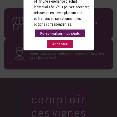
offrir une expérience d'achat
individualisée. Vous pouvez accepter,
refuser ou en savoir plus sur ces
58 caves en France
opérations en sélectionnant les
Retrouvez le réseau Comptoir des Vignes
options correspondantes.
partout en France !
Personnaliser mes choix
Accepter
Des cavistes à votre écoute
Bénéficiez de conseils sur-mesure et repartez
avec le sourire :)