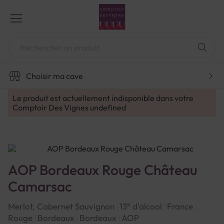
Aller
au
contenu
Chercher
Choisir ma cave
Le produit est actuellement indisponible dans votre
Comptoir Des Vignes
undefined
AOP Bordeaux Rouge Château
Camarsac
Merlot, Cabernet Sauvignon
13° d'alcool
France
Rouge
Bordeaux
Bordeaux
AOP