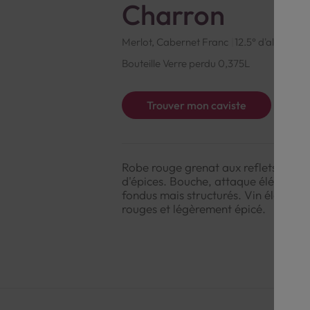
Charron
Merlot, Cabernet Franc
12.5° d'alcool
F
Bouteille Verre perdu 0,375L
Trouver mon caviste
Robe rouge grenat aux reflets rubis
d'épices. Bouche, attaque élégante e
fondus mais structurés. Vin élégant,
rouges et légèrement épicé.