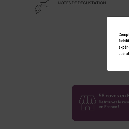
NOTES DE DÉGUSTATION
Compto
fiabil
expéri
opérat
58 caves en 
Retrouvez le rés
en France !