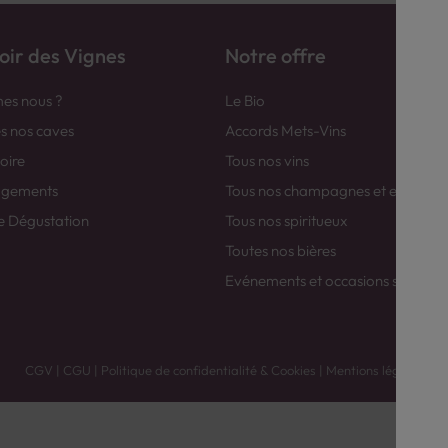
ir des Vignes
Notre offre
es nous ?
Le Bio
es nos caves
Accords Mets-Vins
toire
Tous nos vins
agements
Tous nos champagnes et efferver
e Dégustation
Tous nos spiritueux
Toutes nos bières
Evénements et occasions spéciale
CGV
|
CGU
|
Politique de confidentialité & Cookies
|
Mentions légales