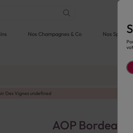
S
ins
Nos Champagnes & Co
Nos Spiritue
Pou
vot
oir Des Vignes
undefined
AOP Bordeaux 