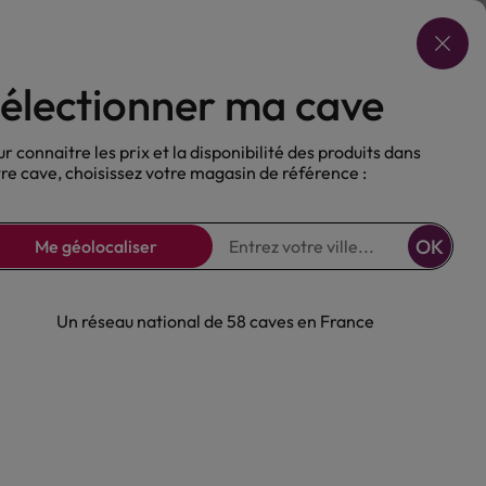
Choisir ma cave
électionner ma cave
ux
Nos Bières
Sans alcool
r connaitre les prix et la disponibilité des produits dans
re cave, choisissez votre magasin de référence :
OK
Me géolocaliser
Un réseau national de 58 caves en France
Rouge Château