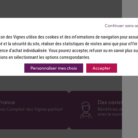
Continuer sans a
ir des Vignes utilise des cookies et des informations de navigation pour assur
ité et la sécurité du site, réaliser des statistiques de visites ainsi que pour offri
ence d'achat individualisée. Vous pouvez accepter, refuser ou en savoir plus su
ions en sélectionnant les options correspondantes.
Personnaliser mes choix
Accepter
France
Des cavistes à v
eau Comptoir des Vignes partout
Bénéficiez de consei
avec le sourire :)