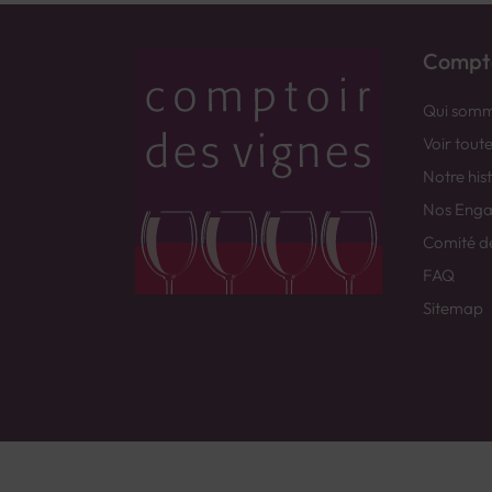
Compto
Qui somm
Voir tout
Notre his
Nos Eng
Comité d
FAQ
Sitemap