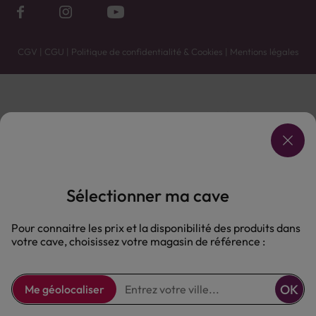
CGV
|
CGU
|
Politique de confidentialité & Cookies
|
Mentions légales
Vente uniquement en caves. Contactez votre caviste pour plus de renseignements.
Les prix et promotions affichés peuvent varier selon le point de vente.
L'ABUS D'ALCOOL EST DANGEREUX POUR LA SANTÉ, À CONSOMMER AVEC MODÉRATION.
Sélectionner ma cave
Pour connaitre les prix et la disponibilité des produits dans
votre cave, choisissez votre magasin de référence :
OK
Me géolocaliser