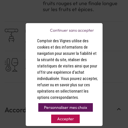
fruits rouges et une finale longue
sur les fruits et épices.
Continuer sans accepter
NIVEAU DE GARDE
A consommer dans l'année
Comptoir des Vignes utilise des
cookies et des informations de
navigation pour assurer la fiabilité et
la sécurité du site, réaliser des
TEMPÉRATURE DE SERVICE
statistiques de visites ainsi que pour
17-18°C
offrir une expérience d'achat
individualisée. Vous pouvez accepter,
refuser ou en savoir plus sur ces
opérations en sélectionnant les
options correspondantes.
Personnaliser mes choix
Accords Mets & Vins
Accepter