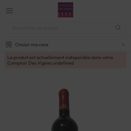
Aller
au
contenu
Chercher
Choisir ma cave
Le produit est actuellement indisponible dans votre
Comptoir Des Vignes
undefined