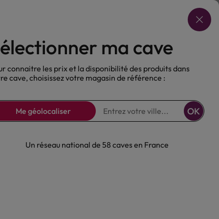
Choisir ma cave
électionner ma cave
ux
Nos Bières
Sans alcool
r connaitre les prix et la disponibilité des produits dans
re cave, choisissez votre magasin de référence :
OK
Me géolocaliser
Un réseau national de 58 caves en France
ge Vignerons de