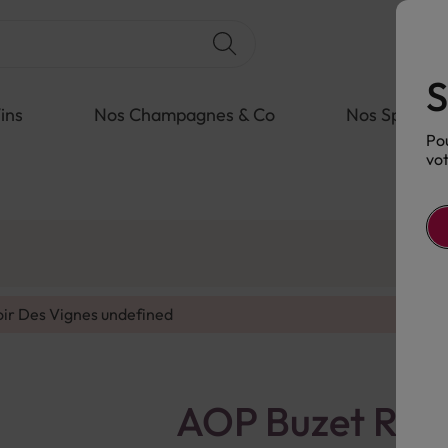
S
ins
Nos Champagnes & Co
Nos Spiritue
Pou
vot
oir Des Vignes
undefined
AOP Buzet Rou