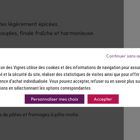
Saveurs : Bouche fruitée, tanins sou
otes légèrement épicées.
souples, finale fraîche et harmonieuse.
Continuer sans a
ir des Vignes utilise des cookies et des informations de navigation pour assur
ité et la sécurité du site, réaliser des statistiques de visites ainsi que pour offri
ence d'achat individualisée. Vous pouvez accepter, refuser ou en savoir plus su
ions en sélectionnant les options correspondantes.
Personnaliser mes choix
Accepter
ats de pâtes et fromages à pâte molle.