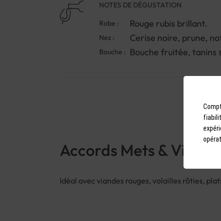
NOTES DE DÉGUSTATION
Rouge rubis brillant.
Robe :
Cerise noire, prune, n
Nez :
Bouche fruitée, tanins 
Bouche :
Compto
fiabil
expéri
opérat
Accords Mets & Vins
Idéal avec viandes rouges, volailles rôties, pl