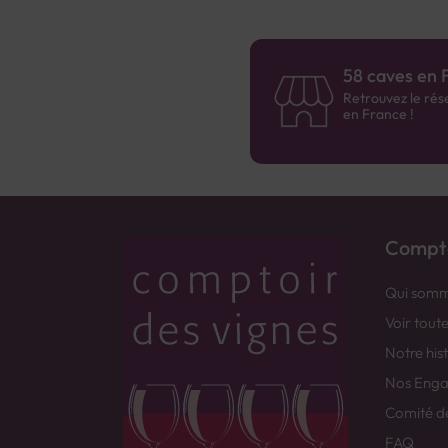
58 caves en 
Retrouvez le rés
en France !
Compto
Qui somm
Voir tout
Notre his
Nos Eng
Comité d
FAQ