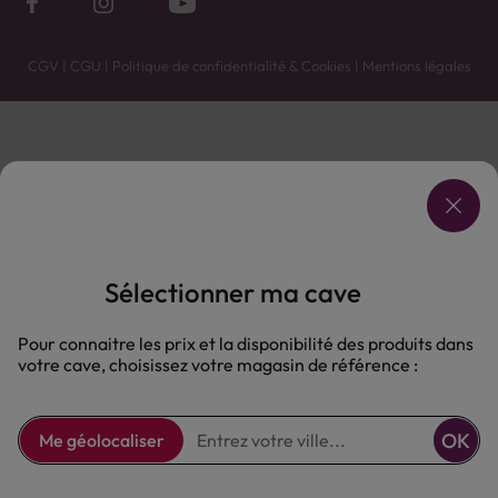
CGV
|
CGU
|
Politique de confidentialité & Cookies
|
Mentions légales
Vente uniquement en caves. Contactez votre caviste pour plus de renseignements.
Les prix et promotions affichés peuvent varier selon le point de vente.
L'ABUS D'ALCOOL EST DANGEREUX POUR LA SANTÉ, À CONSOMMER AVEC MODÉRATION.
Sélectionner ma cave
Pour connaitre les prix et la disponibilité des produits dans
votre cave, choisissez votre magasin de référence :
OK
Me géolocaliser