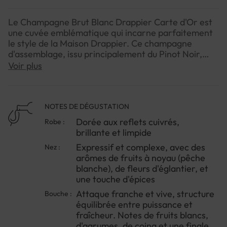
Le Champagne Brut Blanc Drappier Carte d'Or est
une cuvée emblématique qui incarne parfaitement
le style de la Maison Drappier. Ce champagne
d'assemblage, issu principalement du Pinot Noir,
offre un équilibre remarquable entre puissance et
Voir plus
élégance. Élaboré avec soin dans la Côte des Bar, il
reflète la richesse du terroir calcaire de cette
région du sud de la Champagne.La Carte d'Or est le
fruit d'un savoir-faire familial transmis depuis 1808,
NOTES DE DÉGUSTATION
alliant tradition et innovation. Avec sa structure
Dorée aux reflets cuivrés,
Robe :
généreuse et sa fraîcheur délicate, ce champagne
brillante et limpide
séduit par sa complexité aromatique et sa vivacité
Expressif et complexe, avec des
Nez :
en bouche. C'est un vin qui exprime à merveille la
arômes de fruits à noyau (pêche
personnalité unique des champagnes Drappier,
blanche), de fleurs d'églantier, et
offrant une expérience gustative mémorable à
une touche d'épices
chaque dégustation.
Attaque franche et vive, structure
Bouche :
équilibrée entre puissance et
fraîcheur. Notes de fruits blancs,
d'agrumes, de coing et une finale