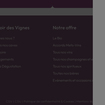
ir des Vignes
Notre offre
es nous ?
Le Bio
es nos caves
Accords Mets-Vins
toire
Tous nos vins
agements
Tous nos champagnes et efferver
e Dégustation
Tous nos spiritueux
Toutes nos bières
Evénements et occasions spéciale
CGV
|
CGU
|
Politique de confidentialité & Cookies
|
Mentions légales