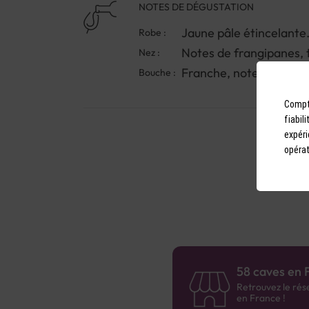
NOTES DE DÉGUSTATION
Jaune pâle étincelante
Robe :
Notes de frangipanes, t
Nez :
Franche, notes salines.
Bouche :
Compto
fiabil
expéri
opérat
58 caves en 
Retrouvez le rés
en France !