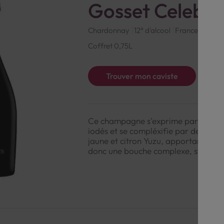
Gosset Celebri
Chardonnay
12° d'alcool
France
Blanc
Coffret 0,75L
Trouver mon caviste
Ce champagne s'exprime par une bull
iodés et se compléxifie par des not
jaune et citron Yuzu, apportant une 
donc une bouche complexe, structu