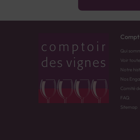
Compto
Qui somm
Voir tout
Notre his
Nos Eng
Comité d
FAQ
Sitemap