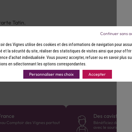
.
arte Tatin.
Continuer sans a
ir des Vignes utilise des cookies et des informations de navigation pour assur
ité et la sécurité du site, réaliser des statistiques de visites ainsi que pour offri
ence d'achat individualisée. Vous pouvez accepter, refuser ou en savoir plus su
ions en sélectionnant les options correspondantes.
Personnaliser mes choix
Accepter
France
Des cavistes à v
eau Comptoir des Vignes partout
Bénéficiez de consei
avec le sourire :)