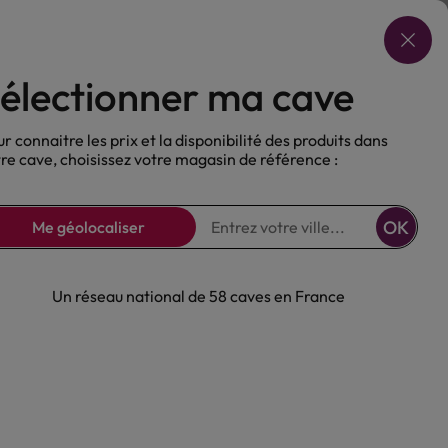
Choisir ma cave
électionner ma cave
ux
Nos Bières
Sans alcool
r connaitre les prix et la disponibilité des produits dans
re cave, choisissez votre magasin de référence :
OK
Me géolocaliser
Un réseau national de 58 caves en France
 Brut Blanc