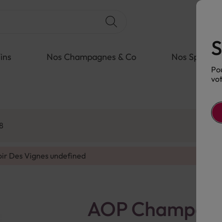
S
ins
Nos Champagnes & Co
Nos Spiritue
Pou
vot
8
oir Des Vignes
undefined
AOP Champagne