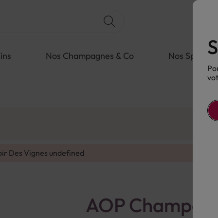
S
ins
Nos Champagnes & Co
Nos Spiritue
Pou
vot
oir Des Vignes
undefined
AOP Champagne