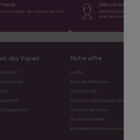
France
Des cavistes à v
eau Comptoir des Vignes partout
Bénéficiez de consei
avec le sourire :)
ir des Vignes
Notre offre
es nous ?
Le Bio
es nos caves
Accords Mets-Vins
toire
Tous nos vins
agements
Tous nos champagnes et efferver
e Dégustation
Tous nos spiritueux
Toutes nos bières
Evénements et occasions spéciale