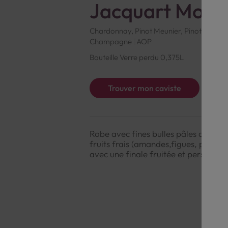
Jacquart Mosa
Chardonnay, Pinot Meunier, Pinot Noir
1
Champagne
AOP
Bouteille Verre perdu 0,375L
Trouver mon caviste
Robe avec fines bulles pâles aux ref
fruits frais (amandes,figues, poires)
avec une finale fruitée et persistan