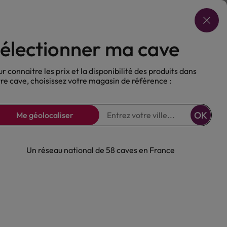
Choisir ma cave
électionner ma cave
ux
Nos Bières
Sans alcool
r connaitre les prix et la disponibilité des produits dans
re cave, choisissez votre magasin de référence :
OK
Me géolocaliser
Un réseau national de 58 caves en France
 Brut Blanc