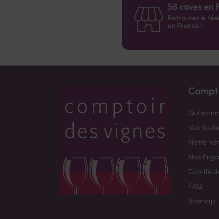
58 caves en 
Retrouvez le rés
en France !
Compto
Qui somm
Voir tout
Notre his
Nos Eng
Comité d
FAQ
Sitemap