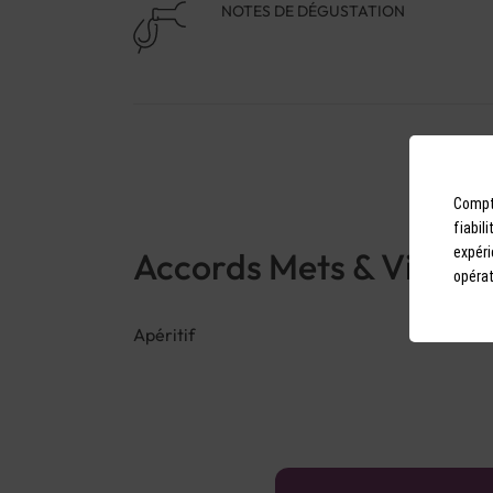
NOTES DE DÉGUSTATION
Compto
fiabil
expéri
Accords Mets & Vins
opérat
Apéritif