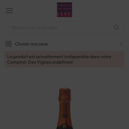
Aller
au
contenu
Chercher
Choisir ma cave
Le produit est actuellement indisponible dans votre
Comptoir Des Vignes
undefined