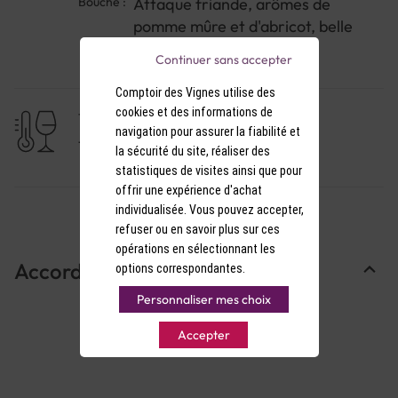
Bouche :
Attaque friande, arômes de
pomme mûre et d'abricot, belle
longueur.
Continuer sans accepter
Comptoir des Vignes utilise des
cookies et des informations de
TEMPÉRATURE DE SERVICE
navigation pour assurer la fiabilité et
11-12°C
la sécurité du site, réaliser des
statistiques de visites ainsi que pour
offrir une expérience d'achat
individualisée. Vous pouvez accepter,
refuser ou en savoir plus sur ces
opérations en sélectionnant les
Accords Mets & Vins
options correspondantes.
Personnaliser mes choix
Accepter