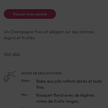
Trouver mon caviste
Un Champagne frais et élégant sur des arômes
légers et fruités.
NOTE DE DEGUSTATION :
Voir plus
Couleur : Robe aux jolis reflets dorés et bulle fine.
NOTES DE DÉGUSTATION
Arômes : Bouquet floral avec de légères notes de
Robe :
Robe aux jolis reflets dorés et bulle
fruits rouges.
fine.
Saveurs : Attaque friande, arômes de pomme mûre
Nez :
Bouquet floral avec de légères
et d'abricot, belle longueur.
notes de fruits rouges.